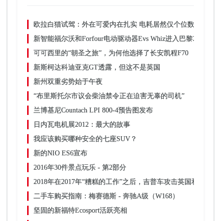
欧拉白猫试驾：外在可爱内在扎实 电耗居然仅个位数？
新智能福尔沃和Forfour电动驱动器Evs Whiz进入巴黎2016年
可可西里的“朝圣之旅”，为何他选择了长安凯程F70
新斯柯达科迪亚克GT透露，但这不是英国
新州双重劣势始于午夜
“布里斯托尔市议会柴油禁令正在迫害无辜的司机”
兰博基尼Countach LPI 800-4预告图发布
日内瓦电机展2012：最大的故事
我应该购买哪种安全的七座SUV？
新的NIO ES6宣布
2016年30件景点玩乐 - 第2部分
2018年在2017年“糟糕的工作”之后，吉普车攻击英国和欧洲市
二手车购买指南：梅赛德斯 - 奔驰A级（W168）
坚固的新福特Ecosport活跃亮相