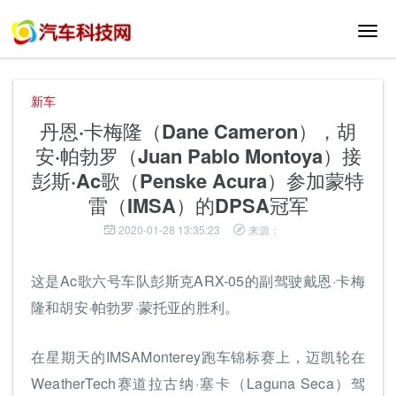
切
换
导
航
新车
丹恩·卡梅隆（Dane Cameron），胡
安·帕勃罗（Juan Pablo Montoya）接
彭斯·Ac歌（Penske Acura）参加蒙特
雷（IMSA）的DPSA冠军
2020-01-28 13:35:23
来源：
这是Ac歌六号车队彭斯克ARX-05的副驾驶戴恩·卡梅
隆和胡安·帕勃罗·蒙托亚的胜利。
在星期天的IMSAMonterey跑车锦标赛上，迈凯轮在
WeatherTech赛道拉古纳·塞卡（Laguna Seca）驾