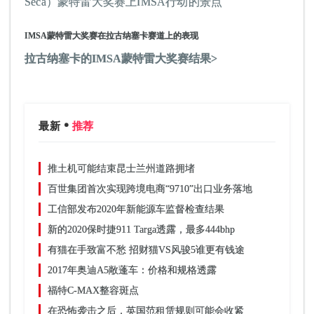
Seca）蒙特雷大奖赛上IMSA行动的景点
IMSA蒙特雷大奖赛在拉古纳塞卡赛道上的表现
拉古纳塞卡的IMSA蒙特雷大奖赛结果>
最新
推荐
推土机可能结束昆士兰州道路拥堵
百世集团首次实现跨境电商“9710”出口业务落地
工信部发布2020年新能源车监督检查结果
新的2020保时捷911 Targa透露，最多444bhp
有猫在手致富不愁 招财猫VS风骏5谁更有钱途
2017年奥迪A5敞蓬车：价格和规格透露
福特C-MAX整容斑点
在恐怖袭击之后，英国范租赁规则可能会收紧