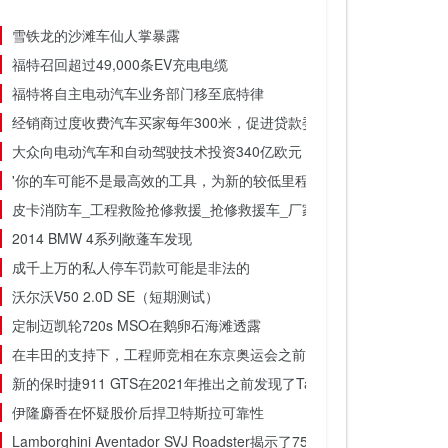
雪铁龙的沙滩车仙人掌暴露
福特召回超过49,000条EV充电电缆
福特将自主电动汽车业务部门移至底特律
经销商过度收费汽车买家每年300米，促进贷款委员会
大众向电动汽车和自动驾驶技术投资340亿欧元
'你的车可能不是最高效的工具，为新的较低里程生活'
皮卡消防车_工程救险抢修救援_抢修救援车_厂家价格
2014 BMW 4系列敞蓬车发现
成千上万的私人停车罚款可能是非法的
沃尔沃V50 2.0D SE（短期测试）
定制迈凯轮720s MSO在鹅卵石海滩透露
在丰田的支持下，工程师竞相在东京奥运会之前制造飞行汽车
新的保时捷911 GTS在2021年推出之前发现了Targa形式
伊隆麝香在怀疑股价后捍卫特斯拉可靠性
Lamborghini Aventador SVJ Roadster揭示了759BHP