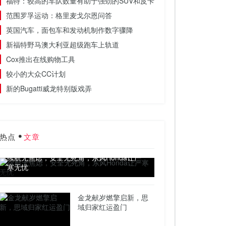
福特：较高的车队数量有助于强劲的SUV和皮卡需求
范围罗孚运动：格里麦戈尔恩问答
英国汽车，面包车和发动机制作数字骤降
新福特野马澳大利亚超级跑车上轨道
Cox推出在线购物工具
较小的大众CC计划
新的Bugatti威龙特别版戏弄
热点
文章
续航无焦虑，安全无死角，东风Honda让严
寒无忧
金龙献岁燃擎启新，思
域归家红运盈门