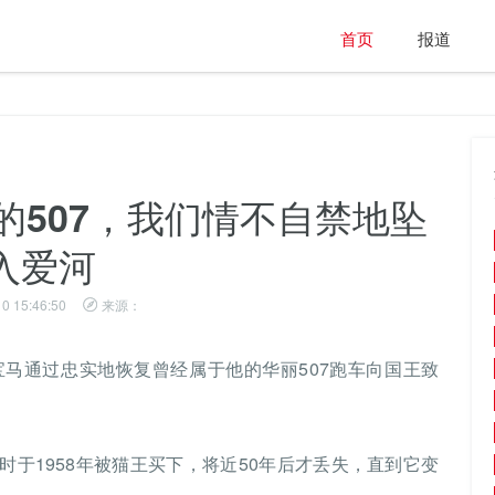
首页
报道
的507，我们情不自禁地坠
入爱河
0 15:46:50
来源：
马通过忠实地恢复曾经属于他的华丽507跑车向国王致
兵役时于1958年被猫王买下，将近50年后才丢失，直到它变