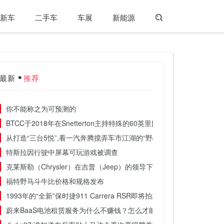
新车
二手车
车展
新能源
最新
推荐
你不能称之为可预测的
BTCC于2018年在Snetterton主持特殊的60英里比赛
从打造“三台5悦”,看一汽奔腾搅弄车市江湖的“野心”
特斯拉因行驶中屏幕可玩游戏被调查
克莱斯勒（Chrysler）在吉普（Jeep）的领导下于2011年7月取得增长
福特野马斗牛比价格和规格发布
1993年的“全新”保时捷911 Carrera RSR即将拍卖
蔚来BaaS电池租赁服务为什么不赚钱？怎么才能名利双收？