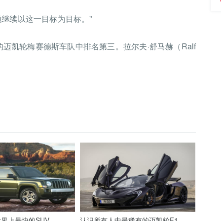
须继续以这一目标为目标。”
秒钟前的迈凯轮梅赛德斯车队中排名第三。拉尔夫·舒马赫（Ralf
界上最快的SUV
认识所有人中最稀有的迈凯轮F1