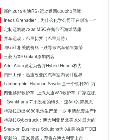
新的2019奥迪RS7运动返回600bhp屏障
Ineos Grenadier：为什么化学公司正在创造一个“严重”的越野
定制迈凯轮720s MSO在鹅卵石海滩透露
赛车运动：巴里切罗（巴里斯特）
与GST相关的价格下跌导致汽车销售繁荣
三菱为'09 Galant添加内容
Ariel Atom设定为合并Hybrid Honda权力
内部工作：迅速改变的汽车室内设计世界
Lamborghini Huracan Spyder是一个铁杆201万小时的吹风机
四驱越野救护车_上汽大通V80救护车_厂家在哪里
“ Gymkhana 7”未发布的镜头：速8中的荷奥恩
特斯拉迈出4680电池生产第一步 申请配套生产许可
特斯拉Cyber​​truck：澳大利亚是北美以外最大的市场
Snap-on Business Solutions为i3品牌的原厂OEM汽车零件的扩
更新的丰田86透露，即将在澳大利亚上市