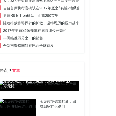
＆＃x27;谁知道在后面贴上马达会再次变得髋关节＆＃x27;
吉普首席执行官确认在2017年底之前确认地狱猫吉普车
奥迪R8 E-Tron确认，距离250英里
随着排放作弊探针的扩散，温特恩恩的压力越来越大
2017年奥迪S5敞蓬车在底特律公开亮相
丰田瞄准四分之一的销售
全新吉普指南针在巴西全球首发
热点
文章
续航无焦虑，安全无死角，东风Honda让严
寒无忧
金龙献岁燃擎启新，思
域归家红运盈门