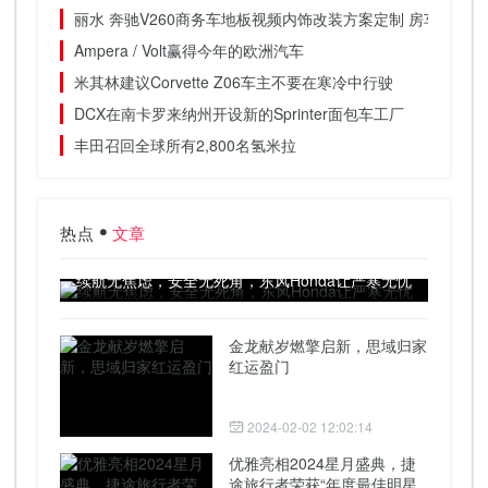
丽水 奔驰V260商务车地板视频内饰改装方案定制 房车工厂
Ampera / Volt赢得今年的欧洲汽车
米其林建议Corvette Z06车主不要在寒冷中行驶
DCX在南卡罗来纳州开设新的Sprinter面包车工厂
丰田召回全球所有2,800名氢米拉
热点
文章
续航无焦虑，安全无死角，东风Honda让严寒无忧
金龙献岁燃擎启新，思域归家
红运盈门
2024-02-02 12:02:14
优雅亮相2024星月盛典，捷
途旅行者荣获“年度最佳明星