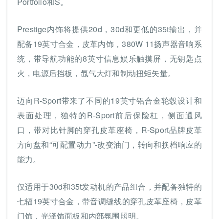
Portfolio和S。
Prestige内饰将提供20d，30d和更低的35t输出，并
配备19英寸合金，皮革内饰，380W 11扬声器音响系
统，带导航功能的8英寸信息娱乐触摸屏，无钥匙点
火，电源后挡板，氙气大灯和制动扭矩矢量。
迈向R-Sport带来了不同的19英寸铝合金轮毂设计和
表面处理，独特的R-Sport前后保险杠，侧面通风
口，带对比针脚的穿孔皮革座椅，R-Sport品牌皮革
方向盘和“可配置动力”-改变油门，转向和换档响应的
能力。
仅适用于30d和35t发动机的产品组合，并配备独特的
七辐19英寸合金，带音调缝线的穿孔皮革座椅，皮革
门饰，光泽饰面板和内部氛围照明。