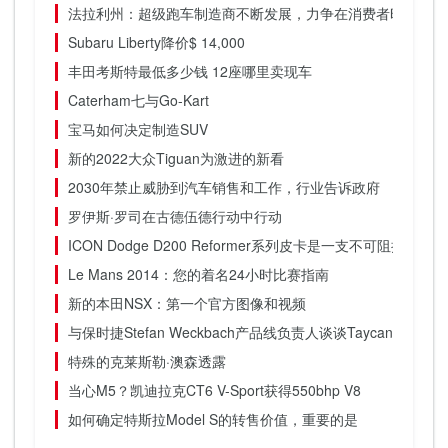
法拉利州：超级跑车制造商不断发展，力争在消费者时代独占ivi
Subaru Liberty降价$ 14,000
丰田考斯特最低多少钱 12座哪里卖现车
Caterham七与Go-Kart
宝马如何决定制造SUV
新的2022大众Tiguan为激进的新看
2030年禁止威胁到汽车销售和工作，行业告诉政府
罗伊斯·罗司在古德伍德行动中行动
ICON Dodge D200 Reformer系列皮卡是一支不可阻挡的叛军
Le Mans 2014：您的着名24小时比赛指南
新的本田NSX：第一个官方图像和视频
与保时捷Stefan Weckbach产品线负责人谈谈Taycan
特殊的克莱斯勒·澳森透露
当心M5？凯迪拉克CT6 V-Sport获得550bhp V8
如何确定特斯拉Model S的转售价值，重要的是