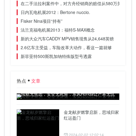
在二手法拉利案件中，对方舟经销商的赔偿从580万美元减少至5
日内瓦电机展2012：Bertone nuccio.
Fisker Nina项目“持有”
法兰克福电机展2013：福特S-MAX概念
新的大众汽车CADDY MPV销售现售从24,648英镑
2.6亿车主受益，车险改革大动作，看这一篇就够
新菲亚特500斯凯加纳特殊版型号透露
热点
文章
续航无焦虑，安全无死角，东风Honda让严寒无忧
金龙献岁燃擎启新，思域归家
红运盈门
2024-02-02 12:02:14