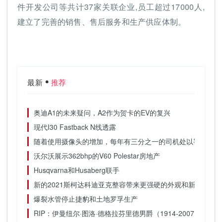
件开发公司等共计37家关联企业,员工超过17000人,
建立了完善的销售、售后服务和生产供应体制。
最新
推荐
奥迪A1的未来疑问，A2作为贺卡的EV的复兴
现代I30 Fastback N线透露
随着使用摄像头的增加，每年有三分之一的司机处以罚款
沃尔沃展示362bhp的V60 Polestar房地产
Husqvarna和Husaberg联手
新的2021斯柯达科迪亚克整容带来更强硬的外观和新的VRS
爆裂水管停止捷豹和土地罗孚生产
RIP：伊曼纽尔·图洛·德格拉芬里德男爵（1914-2007）