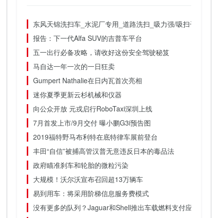
东风天锦洗扫车_水泥厂专用_道路洗扫_吸力强/吸扫干净
报告：下一代Alfa SUV的吉普车平台
五一出行必备攻略，请收好这份安全驾驶秘笈
马自达一年一次的一日狂卖
Gumpert Nathalie在日内瓦首次亮相
迷你夏季更新云杉机械和仪器
向公众开放 元戎启行RoboTaxi深圳上线
7月首发上市/9月交付 曝小鹏G3i预告图
2019福特野马布利特在底特律车展前登台
丰田“自信”被捕高管汉普无意违反日本的毒品法
政府瞄准刹车和轮胎的微粒污染
大规模！沃尔沃宣布召回超13万辆车
易到用车：将采用阶梯信息服务费模式
没有更多的队列？Jaguar和Shell推出车载燃料支付应用程序