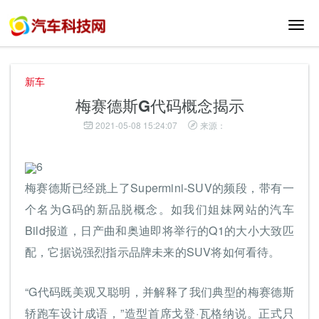
切
换
导
航
新车
梅赛德斯G代码概念揭示
2021-05-08 15:24:07
来源：
6
梅赛德斯已经跳上了Supermini-SUV的频段，带有一
个名为G码的新品脱概念。如我们姐妹网站的汽车
Bild报道，日产曲和奥迪即将举行的Q1的大小大致匹
配，它据说强烈指示品牌未来的SUV将如何看待。
“G代码既美观又聪明，并解释了我们典型的梅赛德斯
轿跑车设计成语，”造型首席戈登·瓦格纳说。正式只