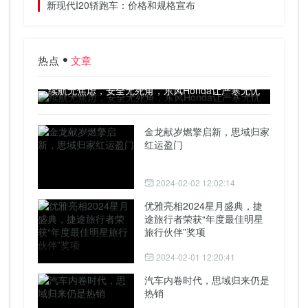
新现代I20轿跑车：价格和规格宣布
热点
文章
续航无焦虑，安全无死角，东风Honda让严寒无忧
金龙献岁燃擎启新，思域归家
红运盈门
2024-02-02 12:02:14
优雅亮相2024星月盛典，捷
途旅行者荣获“年度最佳明星
旅行伙伴”奖项
2024-02-01 12:20:41
汽车内卷时代，思域归来仍是
热销