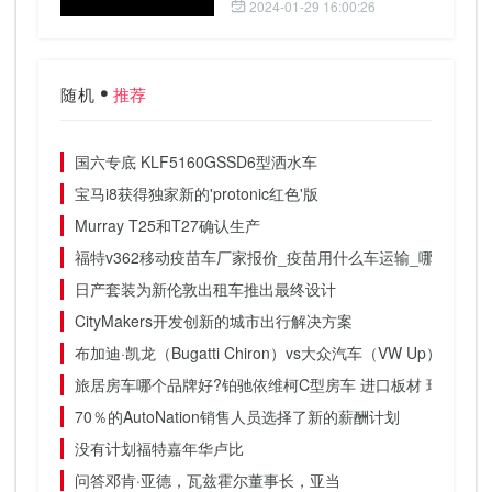
2024-01-29 16:00:26
随机
推荐
国六专底 KLF5160GSSD6型洒水车
宝马i8获得独家新的'protonic红色'版
Murray T25和T27确认生产
福特v362移动疫苗车厂家报价_疫苗用什么车运输_哪里有便
日产套装为新伦敦出租车推出最终设计
CityMakers开发创新的城市出行解决方案
布加迪·凯龙（Bugatti Chiron）vs大众汽车（VW Up）GT
旅居房车哪个品牌好?铂驰依维柯C型房车 进口板材 环保三明
70％的AutoNation销售人员选择了新的薪酬计划
没有计划福特嘉年华卢比
问答邓肯·亚德，瓦兹霍尔董事长，亚当