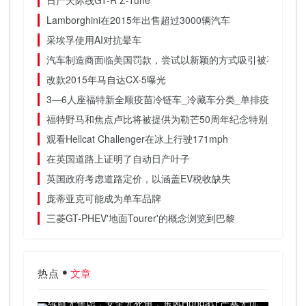
日产天际线GT-R Z-Tune
Lamborghini在2015年出售超过3000辆汽车
采埃孚使用AI对抗晕车
汽车制造商面临美国罚款，尝试以新颖的方式吸引被召回车辆
改款2015年马自达CX-5曝光
3—6人座福特新全顺疫苗冷链车_冷藏车分类_单排疫苗冷藏
福特野马和焦点卢比将被提供为勒芒50周年纪念特别版
观看Hellcat Challenger在冰上行驶171mph
在英国道路上证明了自动日产叶子
英国政府考虑道路定价，以涵盖EV税收缺失
庞蒂亚克可能成为单车品牌
三菱GT-PHEV'地面Tourer'的概念浏览到巴黎
热点
文章
续航无焦虑，安全无死角，东风Honda让严寒无忧