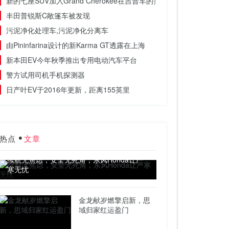
新的七座SUV加入Grand Cherokee在吉普车的范围内
丰田普锐斯C敞篷车被发现
污泥净化处理车,污泥净化分离车
由Pininfarina设计的新Karma GT透露在上海
新本田EV今年秋季推出专用电动汽车平台
警方试用司机手机探测器
日产叶EV于2016年更新，距离155英里
热点
文章
续航无焦虑，安全无死角，东风Honda让严
寒无忧
金龙献岁燃擎启新，思
域归家红运盈门