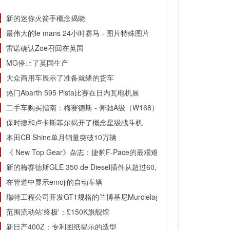
新的迷你火箭手概念揭晓
最伟大的le mans 24小时赛马 - 图片特殊图片
雷诺确认Zoe召回在英国
MG停止了英国生产
大众商用车展示了准备就绪的货车
热门Abarth 595 Pista比赛在日内瓦电机展
二手车购买指南：梅赛德斯 - 奔驰A级（W168）
保时捷和卢卡斯菲尔揭开了概念星级战斗机
本田CB Shine单月销量突破10万辆
《 New Top Gear》杂志：捷豹F-Pace的最艰难测试
新的梅赛德斯GLE 350 de Diesel插件从超过60,000英镑开始
在管道中显示emoji的自动车辆
瑞特工程公司开发GT1规格的兰博基尼Murcielago SV
范围流动站'终极'：£150K旗舰馆
新日产400Z：专利图纸揭示的造型