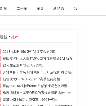
新车
二手车
车展
新能源
最新
推荐
2013福特F-150 SVT猛禽变得更强悍
福田皮卡同比大涨47.5% 或将加推柴油8AT动力促使销量再攀高峰
如何在家里向电动汽车充电
奔驰商务车改装 铂驰商务车工厂店报价 维努斯系列4座豪华版 奔驰V2
新雪铁龙C3 WRC在2017赛季提前亮相
可能2021年福特Bronco外部油漆调色板泄漏
梅赛德斯推出基于QR码的系统来帮助拯救生命
豪瀚LNG440马力牵引车，995升气瓶