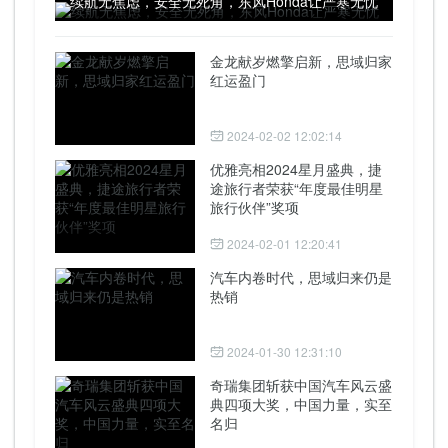
续航无焦虑，安全无死角，东风Honda让严寒无忧
金龙献岁燃擎启新，思域归家
红运盈门
2024-02-02 12:02:14
优雅亮相2024星月盛典，捷
途旅行者荣获“年度最佳明星
旅行伙伴”奖项
2024-02-01 12:20:41
汽车内卷时代，思域归来仍是
热销
2024-01-30 12:31:10
奇瑞集团斩获中国汽车风云盛
典四项大奖，中国力量，实至
名归