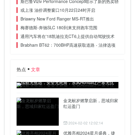
斯巴鲁Viziv Performance Concept暗示了新的热卖轿车
或上涨 油价调整窗口10月22日24时开启
Briawny New Ford Ranger MS-RT推出
梅赛德斯-奔驰SLC 180到来支持跑车范围
通用汽车将在'18凯迪拉克CT6上提供自动驾驶技术
Brabham BT62：700BHP高速获取道路 - 法律选项
热点
文章
续航无焦虑，安全无死角，东风Honda让严寒无忧
金龙献岁燃擎启新，思域归家
红运盈门
2024-02-02 12:02:14
优雅亮相2024星月盛典，捷