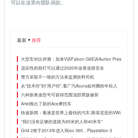
可以在这里向团队捐款。
最新
推荐
大型车对比评测：加来V诉Falcon G6E诉Aurion Presara
适应性的前灯可以通过2020年改善道路安全
警方采取不一致的方法来监测饮料司机
从“技术控”到“用户控”,看广汽Acura如何圈粉年轻人
六种新奥迪型号可获得范围顶部黑版修剪
Ariel推出了新的Ace摩托车
快速新闻：毒液是世界上最快的汽车;斯堪尼亚的VW出价5.5
“我们没有足够的道路为65米的人和40米车”
Grid 2将于2013年进入Xbox 360，Playstation 3