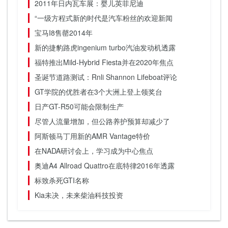
2011年日内瓦车展：婴儿英菲尼迪
“一级方程式新的时代是汽车粉丝的欢迎新闻
宝马I8售罄2014年
新的捷豹路虎ingenium turbo汽油发动机透露
福特推出Mild-Hybrid Fiesta并在2020年焦点
圣诞节道路测试：Rnli Shannon Lifeboat评论
GT学院的优胜者在3个大洲上登上领奖台
日产GT-R50可能会限制生产
尽管人流量增加，但公路养护预算却减少了
阿斯顿马丁用新的AMR Vantage特价
在NADA研讨会上，学习成为中心焦点
奥迪A4 Allroad Quattro在底特律2016年透露
标致杀死GTI名称
Kia未决，未来柴油科技投资