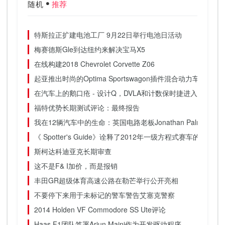
随机
推荐
特斯拉正扩建电池工厂 9月22日举行电池日活动
梅赛德斯Gle到达纽约来解决宝马X5
在线构建2018 Chevrolet Corvette Z06
起亚推出时尚的Optima Sportswagon插件混合动力车
在汽车上的鹅口疮 - 设计Q，DVLA和计数保时捷进入睡眠
福特优势长期测试评论：最终报告
我在12辆汽车中的生命：英国电路老板Jonathan Palmer
《 Spotter's Guide》诠释了2012年一级方程式赛车的网格
斯柯达科迪亚克长期审查
这不是F& I加价，而是报销
丰田GR超级体育高速公路在勒芒举行公开亮相
不要停下来用于未标记的警车警告艾塞克警察
2014 Holden VF Commodore SS Ute评论
Haas F1团队签署Arjun Maini作为开发驱动程序