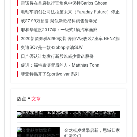
雷诺将在首席执行官角色中保持Carlos Ghosn
电动车初创公司法拉第未来（Faraday Future）停止在内
或27.99万起售 疑似新款昂科旗售价曝光
耶和华速度2017年：一级式1辆汽车画廊
2020新款奔驰V260改装 奔驰V级改装7座车 BENZ授权改装
奥迪SQ7是一款435bhp柴油SUV
日产否认计划发行新股以减少雷诺股份
促进：福特表演背后的人 - Matthias Tonn
菲亚特揭开了Sportivo van系列
热点
文章
续航无焦虑，安全无死角，东风Honda让严寒无忧
金龙献岁燃擎启新，思域归家
红运盈门