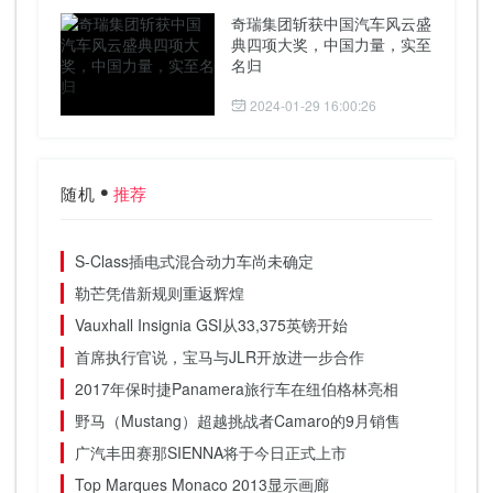
奇瑞集团斩获中国汽车风云盛
典四项大奖，中国力量，实至
名归
2024-01-29 16:00:26
随机
推荐
S-Class插电式混合动力车尚未确定
勒芒凭借新规则重返辉煌
Vauxhall Insignia GSI从33,375英镑开始
首席执行官说，宝马与JLR开放进一步合作
2017年保时捷Panamera旅行车在纽伯格林亮相
野马（Mustang）超越挑战者Camaro的9月销售
广汽丰田赛那SIENNA将于今日正式上市
Top Marques Monaco 2013显示画廊