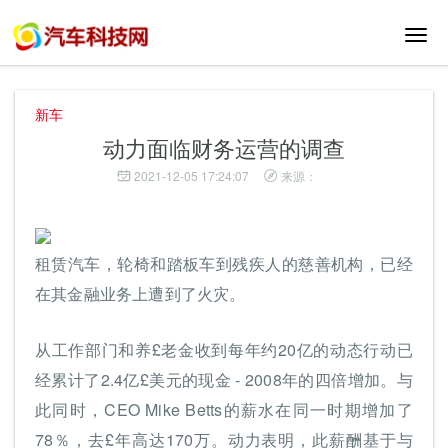
切
换
导
航
新车
动力面临财务运营的调查
2021-12-05 17:24:07
来源：
租赁汽车，轮椅和踏板车到残疾人的慈善机构，已经
在其金融业务上遭到了火灾。
从工作部门和养£老金收到每年约20亿的动态行动已
经累计了2.4亿£美元的现金 - 2008年的四倍增加。与
此同时，CEO Mike Betts的薪水在同一时期增加了
78％，去£年高达170万。动力表明，此薪酬基于与