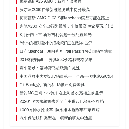
梅赛德斯A25 AMG：新的间谍照片
沃尔沃XC90在最新碰撞测试中得分最高
梅赛德斯-AMG G 63 S和Maybach模型可能在路上
奔驰V260 安全出行防暴版，车价虽高 生命更无价! 成功人士
8月份内上市 新款吉利缤越部分配置曝光
“铃木的相对微小的孤独狼”正在做得很好“
日产Qashqai，Juke和X-Trail Pass 1M英国销售地标
2016梅赛德斯 - 奔驰SLC价格和规格发布
赛车运动：福特野马超级跑车减速
中国品牌中大型SUV销量第一，全新一代捷途X90如何做到的
C1 Bank提供新的$ 1M帐户免费奔驰
新的MG丑闻：ev跑车在上海首次亮相之前显示
2020年A级家轿哪家强？自主崛起已经势不可挡
1000方排水抢险车_防汛排水抢险车厂家直销
汽车保险欺诈类型在一项新的研究中透露