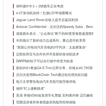
保时捷918 2 + 2轿跑车正在考虑
4.0T发动机加持！红旗LS7申报图曝光
Jaguar Land Rover在收入提升后返回利润
Autocar Confidential：沃尔沃的Speedy Subs，Benz Honor
道路酋长表示，“公众舆论”剩下的80英里每股速度限制
丰田揭示了新的动力总成系列，重点是司机享受
“英国公共电动汽车充电的3字判决：太血腥复杂”
迈凯轮和宝马合作伙伴开发新的发动机技术
DARPA的轮子可以在行驶中转变为轨道
新的2021奥迪Q4 E-Tron立即出售，价格从40,750英镑
沃尔沃使用BlockChain Tech通过钴伦理供应问题
电力主管警告电动汽车充电可能导致停电
福特“盯上捷豹路虎”
高顶 奔驰V260改装房车礼赞版 宾利黄内饰 迈巴赫按摩座椅 
范围流浪者所有者因盗窃风险而拒绝保险