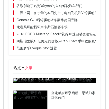
谷歌创建了名为Waymo的自动驾驶汽车部门
一圈上网：有才华的本田先生，电动飞机和Vi蛇驱动的詹森斯
Genesis G70后轮驱动轿车豪华德国品牌
龙卷风可能损坏卢卡斯石油赛车场
2018 FORD Mustang Facelift获得10速自动变速箱选项
阿斯伯里以10亿美元的价格从Park Place手中收购豪华经销店
范围罗孚Evoque SW1透露
热点
文章
续航无焦虑，安全无死角，东风Honda让严寒无忧
金龙献岁燃擎启新，思域归家
红运盈门