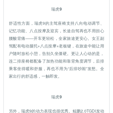
瑞虎9
舒适性方面，瑞虎9的主驾座椅支持八向电动调节、
记忆功能、八点按摩及迎宾，长途自驾再也不用担心
腰酸背痛——开车更轻松，全家旅途更安心。女王副
驾配有电动腿托+八点按摩+老板键，在旅途中能让用
户随时放松小憩，告别久坐僵硬。更让人心动的是，
连二排座椅都配备了加热功能和靠背角度调节，后排
乘客坐得暖和舒服，再也不用为“后排吵闹”发愁。全
家出行的舒适感，一触即发。
瑞虎9
另外，瑞虎9的动力表现也很优秀。鲲鹏2.0TGDI发动