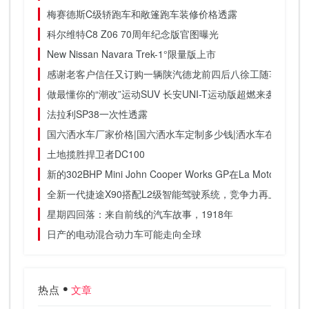
梅赛德斯C级轿跑车和敞篷跑车装修价格透露
科尔维特C8 Z06 70周年纪念版官图曝光
New Nissan Navara Trek-1°限量版上市
感谢老客户信任又订购一辆陕汽德龙前四后八徐工随车吊
做最懂你的“潮改”运动SUV 长安UNI-T运动版超燃来袭
法拉利SP38一次性透露
国六洒水车厂家价格|国六洒水车定制多少钱|洒水车在哪定制
土地揽胜捍卫者DC100
新的302BHP Mini John Cooper Works GP在La Motor展上
全新一代捷途X90搭配L2级智能驾驶系统，竞争力再上台阶
星期四回落：来自前线的汽车故事，1918年
日产的电动混合动力车可能走向全球
热点
文章