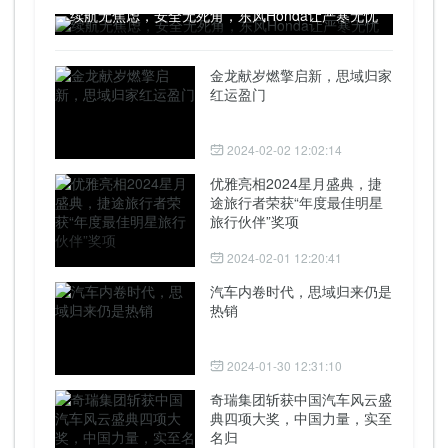
续航无焦虑，安全无死角，东风Honda让严寒无忧
金龙献岁燃擎启新，思域归家
红运盈门
2024-02-02 12:02:14
优雅亮相2024星月盛典，捷
途旅行者荣获“年度最佳明星
旅行伙伴”奖项
2024-02-01 12:20:41
汽车内卷时代，思域归来仍是
热销
2024-01-30 12:31:10
奇瑞集团斩获中国汽车风云盛
典四项大奖，中国力量，实至
名归