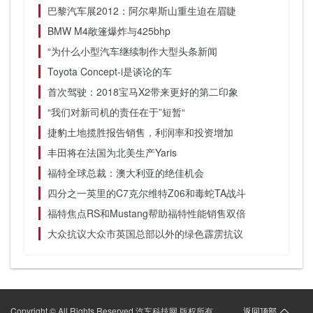
巴黎汽车展2012：阿尔卑斯山重生迫在眉睫
BMW M4敞篷爆炸与425bhp
“为什么小型汽车继续制作大型头条新闻
Toyota Concept-i是谈论的车
首次驾驶：2018宝马X2带来更好的第二印象
“我们对新司机的责任在于”短暂“
捷豹土地揽胜报告销售，利润率和投资增加
丰田将在法国为北美生产Yaris
福特全球总裁：澳大利亚的绝佳机会
四分之一英里的C7克尔维特Z06和毒蛇TA战斗
福特焦点RS和Mustang帮助福特性能销售双倍
大众抗议大众市英国总部以外的绿色霹雳抗议
Copyright © All Rights Reserved 汽车科技网 版权所有
返回顶部