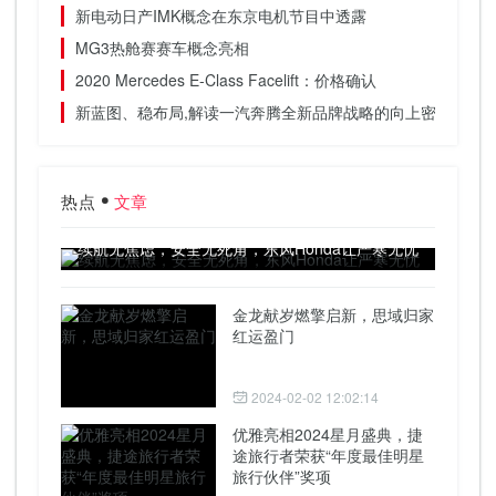
新电动日产IMK概念在东京电机节目中透露
MG3热舱赛赛车概念亮相
2020 Mercedes E-Class Facelift：价格确认
新蓝图、稳布局,解读一汽奔腾全新品牌战略的向上密码
热点
文章
续航无焦虑，安全无死角，东风Honda让严寒无忧
金龙献岁燃擎启新，思域归家
红运盈门
2024-02-02 12:02:14
优雅亮相2024星月盛典，捷
途旅行者荣获“年度最佳明星
旅行伙伴”奖项