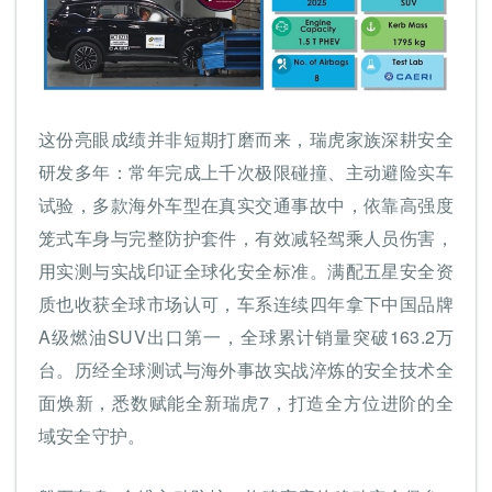
这份亮眼成绩并非短期打磨而来，瑞虎家族深耕安全
研发多年：常年完成上千次极限碰撞、主
动
避险实车
试验，多款海外车型在真实交通事故中，依靠高强度
笼式车身与完整
防护
套件，有效减轻驾乘人员伤害，
用实测与实战印证全球化安全标准。满配五星安全资
质也收获全球市场认可，车系连续四年拿下中国品牌
A级燃油SUV出口第一，全球累计销量突破163.2万
台。历经全球测试与海外事故实战淬炼的安全技术全
面焕新，悉数赋能全新瑞虎7，打造全方位进阶的全
域安全守护。