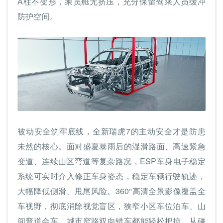
A柱不变形，乘员舱无挤压，充分保留驾乘人员缓冲
防护空间。
被动安全筑牢底线，全新瑞虎7的主动安全才是防患
未然的核心。面对盛夏暴雨后的湿滑路面、高速紧急
变道、连续山区弯道等复杂路况，ESP车身电子稳定
系统可实时介入修正车身姿态，稳定车辆行驶轨迹，
大幅降低侧滑、甩尾风险。360°高清全景影像覆盖全
车视野，彻底消除视觉盲区，狭窄小区车位泊车、山
间弯道会车、城市窄路双向错车都能轻松把控。从碰