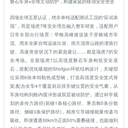
磐石车身
+全维主
动防护
，构建家庭的移动安全堡垒
四项全球五星认证，绝非单纯适配测试工况的“应试表
现”，而是瑞虎7将安全理念融入整车研发，适配用户
日常全部出行场景：早晚高峰接送孩子穿梭城市车
流、周末全家自驾远途出游、雨天湿滑山路的谨慎行
驶、高速突发状况下的紧急避让……都是瑞虎7的安
全考场。全新瑞虎7以高强度磐石车身构筑安全基
石，搭配优化吸能的Shotgun环状结构设计，关键部
位采用6块本特勒热成型钢，打造高强度安全笼式骨
架;配合全车4个覆盖前后排关键位置的安全气囊，从
车身结构到舱内缓冲形成双层被动防护。通过科学规
划的多传力路径(前碰1条核心路径、乘员舱5条分散
路径、侧碰3条保护路径)，精准引导碰撞能量传递与
吸收。即便遭遇50km/h正面50%重叠碰撞，也能做到