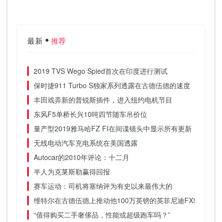
最新
推荐
2019 TVS Wego Spied首次在印度进行测试
保时捷911 Turbo S独家系列透露在古德伍德的速度
丰田戏弄新的普锐斯插件，进入纽约电机节目
东风F5单桥长兴10吨四节随车吊价位
量产型2019雅马哈FZ FI在间谍镜头中显示所有更新
无线电动汽车充电系统在美国透露
Autocar的2010年评论：十二月
半人为克莱斯勒赢得回报
赛车运动：司机将塞纳评为有史以来最伟大的
维特尔在古德伍德上推动他100万英镑的英菲尼迪FX50
“值得购买二手奢侈品，性能或超级跑车吗？”