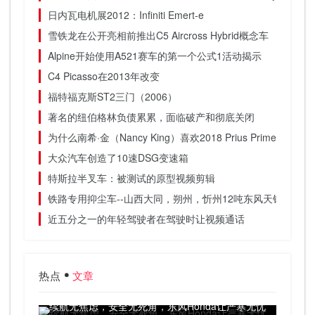
日内瓦电机展2012：Infiniti Emert-e
雪铁龙在公开亮相前推出C5 Aircross Hybrid概念车
Alpine开始使用A521赛车的第一个公式1活动揭示
C4 Picasso在2013年改变
福特福克斯ST2三门（2006）
著名的纽伯格林负债累累，面临破产和彻底关闭
为什么南希·金（Nancy King）喜欢2018 Prius Prime插电
大众汽车创造了10速DSG变速箱
特斯拉半叉车：被测试的原型视频剪辑
铁路专用抑尘车--山西大同，朔州，忻州12吨东风天锦抑尘车
近五分之一的年轻驾驶者在驾驶时让视频通话
热点
文章
续航无焦虑，安全无死角，东风Honda让严寒无忧