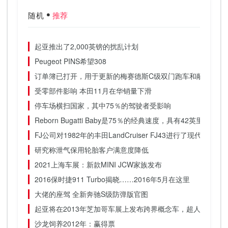
随机
推荐
起亚推出了2,000英镑的扰乱计划
Peugeot PINS希望308
订单簿已打开，用于更新的梅赛德斯C级双门跑车和敞蓬车
受零部件影响 本田11月在华销量下滑
停车场横扫国家，其中75％的驾驶者受影响
Reborn Bugatti Baby是75％的经典速度，具有42英里/极快
FJ公司对1982年的丰田LandCruiser FJ43进行了现代化改造
研究称泄气保用轮胎客户满意度降低
2021上海车展：新款MINI JCW家族发布
2016保时捷911 Turbo揭晓……2016年5月在这里
大佬的座驾 全新奔驰S级防弹版官图
起亚将在2013年芝加哥车展上发布跨界概念车，超人车
沙龙饲养2012年：赢得票