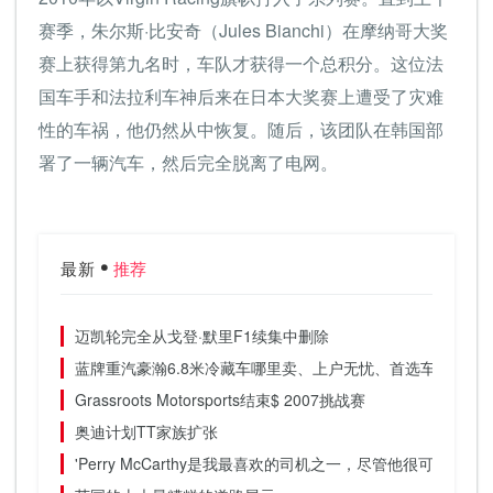
赛季，朱尔斯·比安奇（Jules Bianchi）在摩纳哥大奖
赛上获得第九名时，车队才获得一个总积分。这位法
国车手和法拉利车神后来在日本大奖赛上遭受了灾难
性的车祸，他仍然从中恢复。随后，该团队在韩国部
署了一辆汽车，然后完全脱离了电网。
最新
推荐
迈凯轮完全从戈登·默里F1续集中删除
蓝牌重汽豪瀚6.8米冷藏车哪里卖、上户无忧、首选车型
Grassroots Motorsports结束$ 2007挑战赛
奥迪计划TT家族扩张
'Perry McCarthy是我最喜欢的司机之一，尽管他很可怕的F