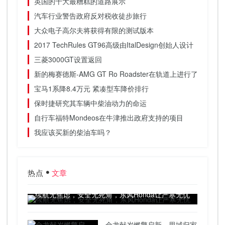
英国的十大最糟糕的道路展示
汽车行业警告政府反对税收徒步旅行
大众电子高尔夫将获得有限的测试版本
2017 TechRules GT96高级由ItalDesign创始人设计
三菱3000GT设置返回
新的梅赛德斯-AMG GT Ro Roadster在轨道上进行了测试测
宝马1系降8.4万元 紧凑型车降价排行
保时捷研究其车辆中柴油动力的命运
自行车福特Mondeos在牛津推出政府支持的项目
我应该买新的柴油车吗？
热点
文章
续航无焦虑，安全无死角，东风Honda让严寒无忧
金龙献岁燃擎启新，思域归家