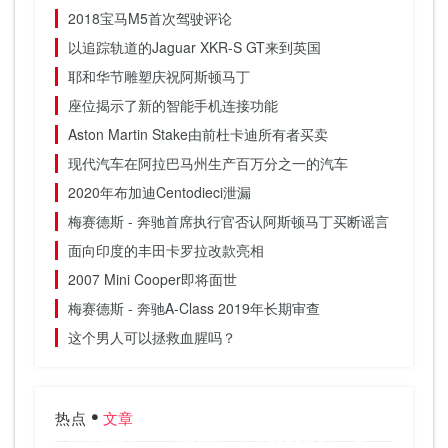
2018宝马M5首次驾驶评论
以追踪轨道的Jaguar XKR-S GT来到英国
耶和华节雕塑庆祝阿斯顿马丁
座位揭示了新的智能手机连接功能
Aston Martin Stake由前杜卡迪所有者买卖
现代汽车在阿拉巴马州生产百万分之一的汽车
2020年布加迪Centodieci泄漏
梅赛德斯 - 奔驰首席执行官否认阿斯顿马丁买断谣言
面向印度的丰田卡罗拉改款亮相
2007 Mini Cooper即将面世
梅赛德斯 - 奔驰A-Class 2019年长期审查
这个男人可以拯救血腥吗？
热点
文章
续航无焦虑，安全无死角，东风Honda让严寒无