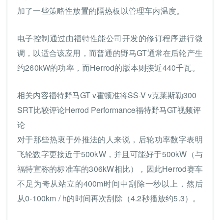
加了一些策略性放置的隔热板以管理车内温度。
电子控制通过由福特性能公司开发的修订程序进行微
调，以适合该应用，而普通的野马GT通常在后轮产生
约260kW的功率，而Herrod的版本则接近440千瓦。
相关内容福特野马GT v霍顿准将SS-V v克莱斯勒300
SRT比较评论Herrod Performance福特野马GT视频评
论
对于那些热衷于外推法的人来说，后轮功率数字表明
飞轮数字更接近于500kW，并且可能好于500kW（与
福特宣称的标准车的306kW相比），因此Herrod赛车
不足为奇从站立的400m时间中刮除一秒以上，然后
从0-100km / h的时间再次刮除（4.2秒播放约5.3）。