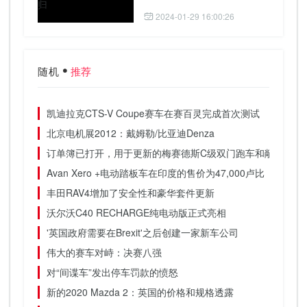
2024-01-29 16:00:26
随机
推荐
凯迪拉克CTS-V Coupe赛车在赛百灵完成首次测试
北京电机展2012：戴姆勒/比亚迪Denza
订单簿已打开，用于更新的梅赛德斯C级双门跑车和敞蓬车
Avan Xero +电动踏板车在印度的售价为47,000卢比
丰田RAV4增加了安全性和豪华套件更新
沃尔沃C40 RECHARGE纯电动版正式亮相
'英国政府需要在Brexit'之后创建一家新车公司
伟大的赛车对峙：决赛八强
对“间谍车”发出停车罚款的愤怒
新的2020 Mazda 2：英国的价格和规格透露