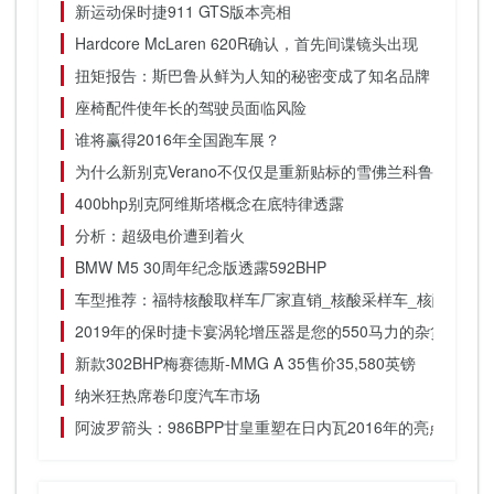
新运动保时捷911 GTS版本亮相
Hardcore McLaren 620R确认，首先间谍镜头出现
扭矩报告：斯巴鲁从鲜为人知的秘密变成了知名品牌
座椅配件使年长的驾驶员面临风险
谁将赢得2016年全国跑车展？
为什么新别克Verano不仅仅是重新贴标的雪佛兰科鲁兹（Chevy
400bhp别克阿维斯塔概念在底特律透露
分析：超级电价遭到着火
BMW M5 30周年纪念版透露592BHP
车型推荐：福特核酸取样车厂家直销_核酸采样车_核酸检测
2019年的保时捷卡宴涡轮增压器是您的550马力的杂货店
新款302BHP梅赛德斯-MMG A 35售价35,580英镑
纳米狂热席卷印度汽车市场
阿波罗箭头：986BPP甘皇重塑在日内瓦2016年的亮点