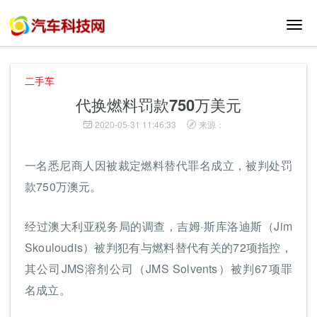
切
换
导
航
二手车
代换燃料罚款750万美元
2020-05-31 11:46:33
来源：
一名悉尼商人因被裁定燃料替代罪名成立，被判处罚
款750万澳元。
经过澳大利亚税务局的调查，吉姆·斯库洛迪斯（Jim
Skouloudis）被判犯有与燃料替代有关的72项指控，
其公司JMS溶剂公司（JMS Solvents）被判67项罪
名成立。