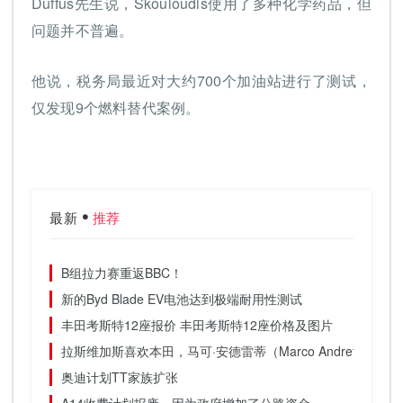
Duffus先生说，Skouloudis使用了多种化学药品，但
问题并不普遍。
他说，税务局最近对大约700个加油站进行了测试，
仅发现9个燃料替代案例。
最新
推荐
B组拉力赛重返BBC！
新的Byd Blade EV电池达到极端耐用性测试
丰田考斯特12座报价 丰田考斯特12座价格及图片
拉斯维加斯喜欢本田，马可·安德雷蒂（Marco Andretti）赢
奥迪计划TT家族扩张