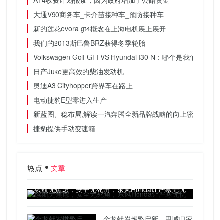
A14收费计划报废，因为政府增加了公路资金
大通V90商务车_卡介苗接种车_预防接种车
新的莲花evora gt4概念在上海电机展上展开
我们的2013斯巴鲁BRZ获得冬季轮胎
Volkswagen Golf GTI VS Hyundai I30 N：哪个是我们最
日产Juke更高效的柴油发动机
奥迪A3 Cityhopper跨界车在路上
电动捷豹E型零进入生产
新蓝图、稳布局,解读一汽奔腾全新品牌战略的向上密码
捷豹提供手动变速箱
热点
文章
续航无焦虑，安全无死角，东风Honda让严寒无忧
金龙献岁燃擎启新，思域归家