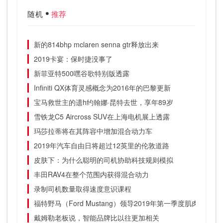
随机
推荐
新的814bhp mclaren senna gtr释放出来
2019卡宴：保时捷没事了
新菲亚特500嘿谷歌特别版透露
Infiniti QX体育灵感概念为2016年的巴黎更新
宝马救世主的遗h约翰娜·昆特去世，享年89岁
雪铁龙C5 Aircross SUV在上海电机展上透露
玛莎拉蒂将在其阵容中增加混合动力车
2019年汽车自由日将超过12英里的伦敦道路
皮肤下：为什么聪明的司机协助科技规则模拟
丰田RAV4在整个范围内获得混合动力
录制司机数量取得速度意识课程
福特野马（Ford Mustang）领导2019年第一季度肌肉车销售，
戴姆勒老板说，智能品牌比以往更加相关