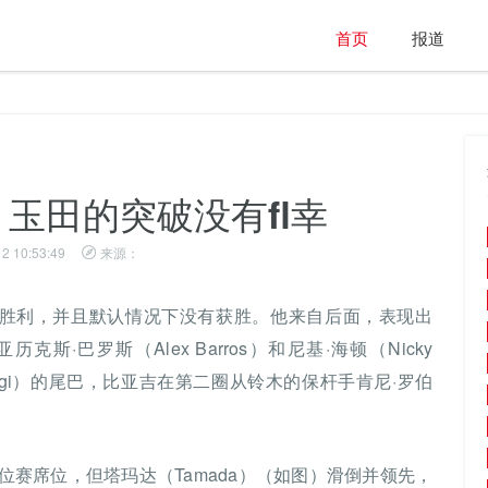
首页
报道
玉田的突破没有fl幸
2 10:53:49
来源：
得了立功的胜利，并且默认情况下没有获胜。他来自后面，表现出
斯·巴罗斯（Alex Barros）和尼基·海顿（Nicky
aggi）的尾巴，比亚吉在第二圈从铃木的保杆手肯尼·罗伯
排位赛席位，但塔玛达（Tamada）（如图）滑倒并领先，