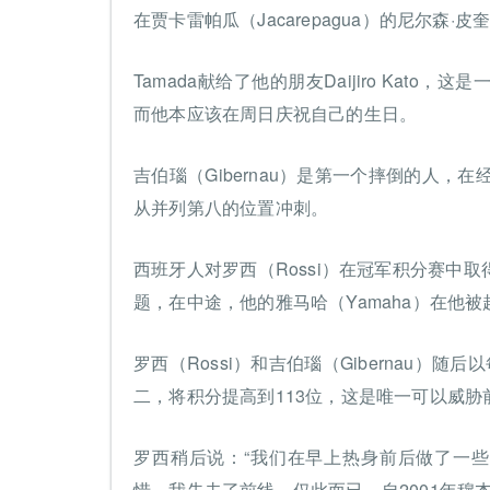
在贾卡雷帕瓜（Jacarepagua）的尼尔森·皮奎
Tamada献给了他的朋友Daijiro Ka
而他本应该在周日庆祝自己的生日。
吉伯瑙（Gibernau）是第一个摔倒的人，在
从并列第八的位置冲刺。
西班牙人对罗西（Rossi）在冠军积分赛中
题，在中途，他的雅马哈（Yamaha）在他
罗西（Rossi）和吉伯瑙（Gibernau）随
二，将积分提高到113位，这是唯一可以威胁
罗西稍后说：“我们在早上热身前后做了一些
惜。我失去了前线，仅此而已。自2001年穆杰