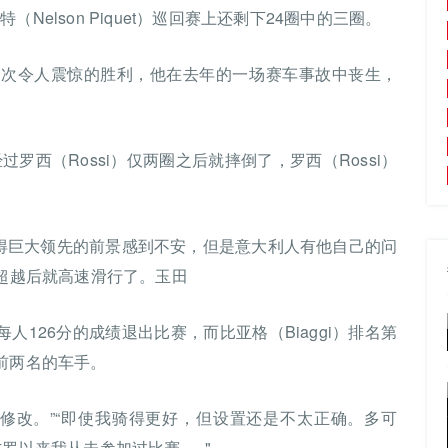
特（Nelson Piquet）巡回赛上还剩下24圈中的三圈。
to，这是一次令人震惊的胜利，他在去年的一场赛车事故中丧生，
经过罗西（Rossi）仅两圈之后就摔倒了，罗西（Rossi）
取得巨大领先的前景感到不安，但是意大利人有他自己的问
被超越后就高速滑行了。玉田
后以每人126分的成绩退出比赛，而比亚格（Biaggi）排名第
前两名的车手。
修改。”“即使我骑得更好，但设置还是不太正确。多可
罗以来我从未参加过比赛。.."