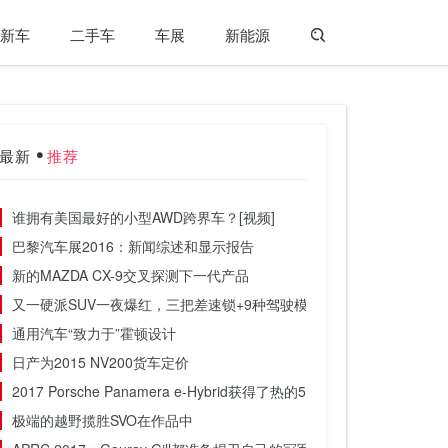
新车
二手车
车展
新能源
最新
推荐
谁拥有美国最好的小型AWD跨界车？[视频]
巴黎汽车展2016：新闻综述和显示报告
新的MAZDA CX-9交叉探测下一代产品
又一硬派SUV一夜爆红，三把差速锁+9种驾驶模式。坐等上市
通用汽车“致力于”霍顿设计
日产为2015 NV200货车定价
2017 Porsche Panamera e-Hybrid获得了热的500BHP变体
极端的越野揽胜SVO在作品中