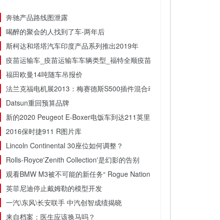
奔驰产品路线图泄露
喝醉的聚会的人找到了车-两年后
斯柯达和塔塔汽车印度产品系列推出2019年
疫苗运输车_疫苗运输车车辆类型_福特全顺疫苗运输车出厂价格表_参
福田欧曼14吨随车吊报价
法兰克福电机展2013：梅赛德斯S500插件混合动力车
Datsun重回预算品牌
新的2020 Peugeot E-Boxer电饭车到达211英里范围
2016保时捷911 R图片库
Lincoln Continental 30座位如何调整？
Rolls-Royce'Zenith Collection'是幻影的告别
观看BMW M3被不可能的新任务“ Rogue Nation”压死[视频]
英菲尼迪停止戴姆勒的模型开发
一汽\东风\长安联手 中汽创智成绩揭晓
来自档案：医生应该换马吗？