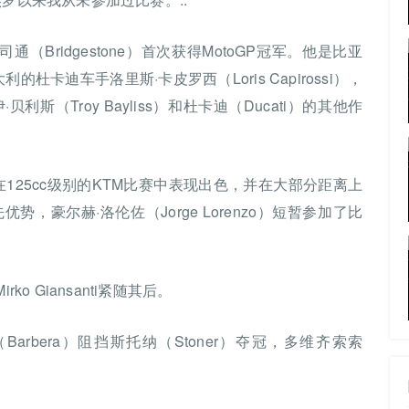
（Bridgestone）首次获得MotoGP冠军。他是比亚
利的杜卡迪车手洛里斯·卡皮罗西（Loris Capirossi），
（Troy Bayliss）和杜卡迪（Ducati）的其他作
继续在125cc级别的KTM比赛中表现出色，并在大部分距离上
领先优势，豪尔赫·洛伦佐（Jorge Lorenzo）短暂参加了比
，Mirko Giansanti紧随其后。
rbera）阻挡斯托纳（Stoner）夺冠，多维齐索索