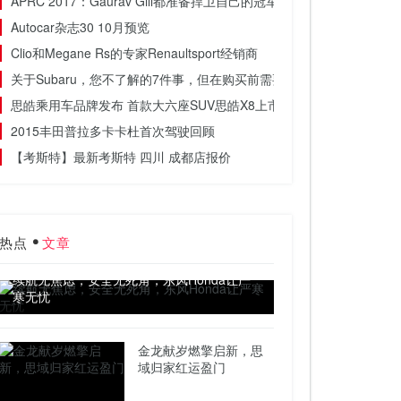
APRC 2017：Gaurav Gill都准备捍卫自己的冠军头衔
Autocar杂志30 10月预览
Clio和Megane Rs的专家Renaultsport经销商
关于Subaru，您不了解的7件事，但在购买前需要知道
思皓乘用车品牌发布 首款大六座SUV思皓X8上市
2015丰田普拉多卡卡杜首次驾驶回顾
【考斯特】最新考斯特 四川 成都店报价
热点
文章
续航无焦虑，安全无死角，东风Honda让严
寒无忧
金龙献岁燃擎启新，思
域归家红运盈门