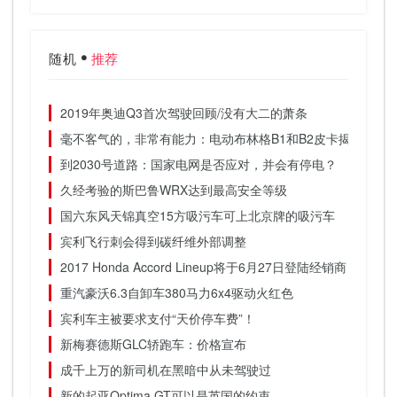
随机
推荐
2019年奥迪Q3首次驾驶回顾/没有大二的萧条
毫不客气的，非常有能力：电动布林格B1和B2皮卡揭晓
到2030号道路：国家电网是否应对，并会有停电？
久经考验的斯巴鲁WRX达到最高安全等级
国六东风天锦真空15方吸污车可上北京牌的吸污车
宾利飞行刺会得到碳纤维外部调整
2017 Honda Accord Lineup将于6月27日登陆经销商
重汽豪沃6.3自卸车380马力6x4驱动火红色
宾利车主被要求支付“天价停车费”！
新梅赛德斯GLC轿跑车：价格宣布
成千上万的新司机在黑暗中从未驾驶过
新的起亚Optima GT可以是英国的约束