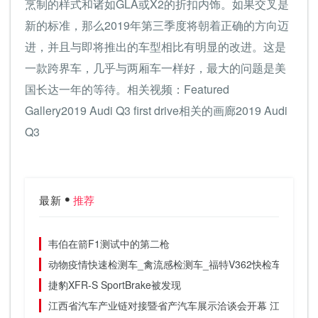
烹制的样式和诸如GLA或X2的折扣内饰。如果交叉是
新的标准，那么2019年第三季度将朝着正确的方向迈
进，并且与即将推出的车型相比有明显的改进。这是
一款跨界车，几乎与两厢车一样好，最大的问题是美
国长达一年的等待。相关视频：Featured
Gallery2019 Audi Q3 first drive相关的画廊2019 Audi
Q3
最新
推荐
韦伯在箭F1测试中的第二枪
动物疫情快速检测车_禽流感检测车_福特V362快检车设计性
捷豹XFR-S SportBrake被发现
江西省汽车产业链对接暨省产汽车展示洽谈会开幕 江铃集团