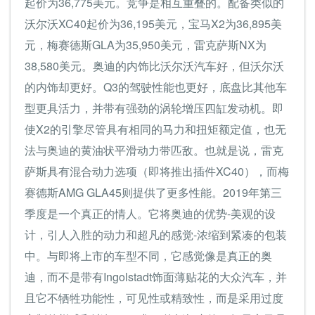
起价为36,775美元。竞争是相互重叠的。配备类似的
沃尔沃XC40起价为36,195美元，宝马X2为36,895美
元，梅赛德斯GLA为35,950美元，雷克萨斯NX为
38,580美元。奥迪的内饰比沃尔沃汽车好，但沃尔沃
的内饰却更好。Q3的驾驶性能也更好，底盘比其他车
型更具活力，并带有强劲的涡轮增压四缸发动机。即
使X2的引擎尽管具有相同的马力和扭矩额定值，也无
法与奥迪的黄油状平滑动力带匹敌。也就是说，雷克
萨斯具有混合动力选项（即将推出插件XC40），而梅
赛德斯AMG GLA45则提供了更多性能。2019年第三
季度是一个真正的情人。它将奥迪的优势-美观的设
计，引人入胜的动力和超凡的感觉-浓缩到紧凑的包装
中。与即将上市的车型不同，它感觉像是真正的奥
迪，而不是带有Ingolstadt饰面薄贴花的大众汽车，并
且它不牺牲功能性，可见性或精致性，而是采用过度