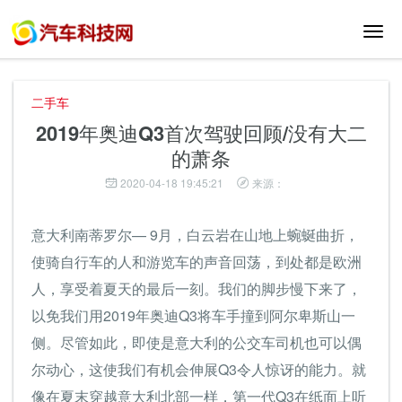
切
换
导
航
二手车
2019年奥迪Q3首次驾驶回顾/没有大二
的萧条
2020-04-18 19:45:21
来源：
意大利南蒂罗尔— 9月，白云岩在山地上蜿蜒曲折，
使骑自行车的人和游览车的声音回荡，到处都是欧洲
人，享受着夏天的最后一刻。我们的脚步慢下来了，
以免我们用2019年奥迪Q3将车手撞到阿尔卑斯山一
侧。尽管如此，即使是意大利的公交车司机也可以偶
尔动心，这使我们有机会伸展Q3令人惊讶的能力。就
像在夏末穿越意大利北部一样，第一代Q3在纸面上听