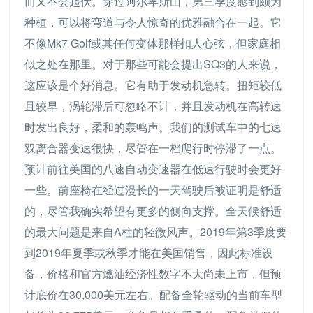
而又不会起伏。穿过阿尔卑斯山，第三季度感到颇为
种植，可以将弯道与令人惊奇的优雅融合在一起。它
不像Mk7 Golf或其任何变体那样扣人心弦，但家庭相
似之处在那里。对于那些可能会提出SQ3的人来说，
这应该是个好消息。它有助于发动机急转。扭矩较低
且较早，涡轮滞后可忽略不计，并且发动机在高转速
时发出良好，柔和的轰鸣声。我们的测试车中的七速
双离合器变速很快，尽管在一档爬行时停滞了一点。
预计前往美国的八速自动变速器在低速行驶时会更好
一些。前座椅在经过漫长的一天驾驶后被证明是舒适
的，尽管我确实希望有更多的侧向支撑。全天候舒适
的最大问题是来自A柱的轻微风声。2019年第3季度要
到2019年夏季或秋季才能在美国销售，因此标准设
备，价格和官方燃油经济性数字不大尚未上市，但预
计底价在30,000美元左右。配备全轮驱动的当前车型