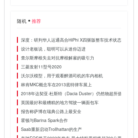
随机
推荐
深度：研判华人运通高合HiPhi X四驱版整车技术状态
设计老板说，聪明可以从迷你迈进
查尔斯摩根失去对抗​​摩根解雇的吸引力
三菱发射11型号2020
沃尔沃模型，用于观看醉酒司机的车内相机
林肯MKC概念车在2013底特律车展上
2018年达契亚·杜斯特（Dacia Duster）仍然物超所值，这就
英国最好和最糟糕的地方驾驶一辆面包车
报告称萨博在瑞典公路上最安全
霍顿与Barina Spark合作
Saab重新启动Trollhattan的生产
奔驰EQS将于2022年发布 最大续航里程将超700公里