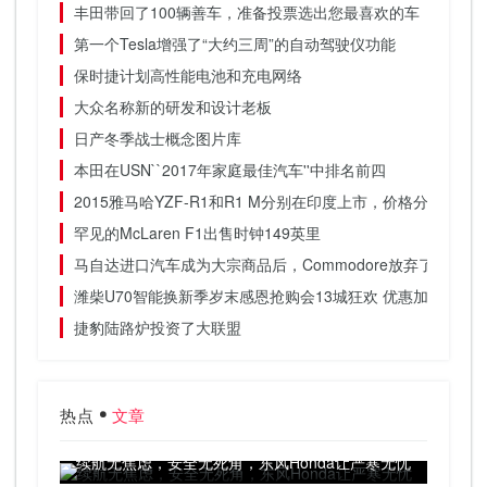
丰田带回了100辆善车，准备投票选出您最喜欢的车
第一个Tesla增强了“大约三周”的自动驾驶仪功能
保时捷计划高性能电池和充电网络
大众名称新的研发和设计老板
日产冬季战士概念图片库
本田在USN``2017年家庭最佳汽车''中排名前四
2015雅马哈YZF-R1和R1 M分别在印度上市，价格分别为223
罕见的McLaren F1出售时钟149英里
马自达进口汽车成为大宗商品后，Commodore放弃了15年
潍柴U70智能换新季岁末感恩抢购会13城狂欢 优惠加码 订单
捷豹陆路炉投资了大联盟
热点
文章
续航无焦虑，安全无死角，东风Honda让严寒无忧