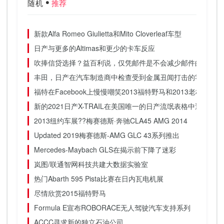
随机
推荐
新款Alfa Romeo Giulietta和Mito Cloverleaf车型
日产与更多的Altimas和更少的卡车反应
吹捧信贷选择？益百利说，仅凭邮件是不会减少邮件的
丰田，日产在汽车制造商中检查受到金属丑闻打击的零件
福特在Facebook上慢慢嘲笑2013福特野马和2013老板302
新的2021日产X-TRAIL在美国唯一的日产流氓表格中透露
2013纽约车展??梅赛德斯·奔驰CLA45 AMG 2014
Updated 2019梅赛德斯-AMG GLC 43系列推出
Mercedes-Maybach GLS在揭示前下降了迷彩
岚图/联通智网科技共建大数据实验室
热门Abarth 595 Pista比赛在日内瓦电机展
尽情欣赏2015福特野马
Formula E宣布ROBORACE无人驾驶汽车支持系列
ACCC寻求新的独立石油公司