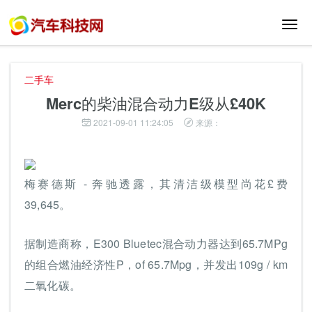
切
换
导
航
二手车
Merc的柴油混合动力E级从£40K
2021-09-01 11:24:05
来源：
梅赛德斯 - 奔驰透露，其清洁级模型尚花£费
39,645。
据制造商称，E300 Bluetec混合动力器达到65.7MPg
的组合燃油经济性P，of 65.7Mpg，并发出109g / km
二氧化碳。