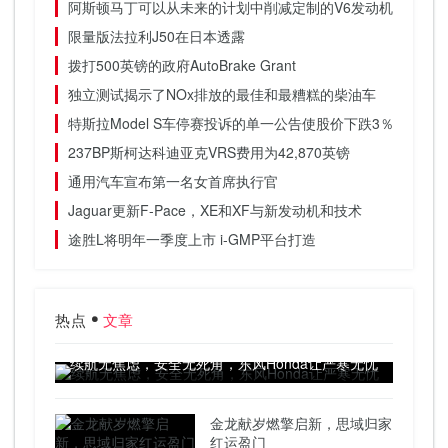
阿斯顿马丁可以从未来的计划中削减定制的V6发动机
限量版法拉利J50在日本透露
拨打500英镑的政府AutoBrake Grant
独立测试揭示了NOx排放的最佳和最糟糕的柴油车
特斯拉Model S车停赛投诉的单一公告使股价下跌3％
237BP斯柯达科迪亚克VRS费用为42,870英镑
通用汽车宣布第一名女首席执行官
Jaguar更新F-Pace，XE和XF与新发动机和技术
途胜L将明年一季度上市 i-GMP平台打造
热点
文章
续航无焦虑，安全无死角，东风Honda让严寒无忧
金龙献岁燃擎启新，思域归家
红运盈门