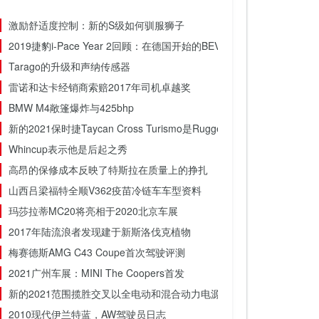
激励舒适度控制：新的S级如何驯服狮子
2019捷豹i-Pace Year 2回顾：在德国开始的BEV冲击中，继续对特
Tarago的升级和声纳传感器
雷诺和达卡经销商索赔2017年司机卓越奖
BMW M4敞篷爆炸与425bhp
新的2021保时捷Taycan Cross Turismo是Rugged Ev Estate
Whincup表示他是后起之秀
高昂的保修成本反映了特斯拉在质量上的挣扎
山西吕梁福特全顺V362疫苗冷链车车型资料
玛莎拉蒂MC20将亮相于2020北京车展
2017年陆流浪者发现建于新斯洛伐克植物
梅赛德斯AMG C43 Coupe首次驾驶评测
2021广州车展：MINI The Coopers首发
新的2021范围揽胜交叉以全电动和混合动力电源到达
2010现代伊兰特蓝，AW驾驶员日志