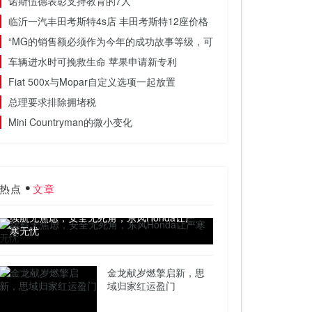
诺斯伍德表彰支持教育的7人
临沂一汽丰田考斯特4s店 丰田考斯特12座价格
“MG的销售额必须作为今年的成功故事等级，可能是十年”
车辆进水时可挽救生命 苹果申请新专利
Fiat 500x与Mopar自定义选项一起放置
总理要求排除拥堵税
Mini Countryman的微小变化
热点
文章
续航无焦虑，安全无死角，东风Honda让严
寒无忧
金龙献岁燃擎启新，思
域归家红运盈门