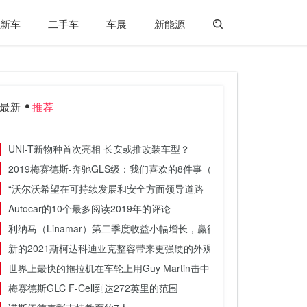
新车
二手车
车展
新能源
最新
推荐
UNI-T新物种首次亮相 长安或推改装车型？
2019梅赛德斯-奔驰GLS级：我们喜欢的8件事（还有3件事不多）
“沃尔沃希望在可持续发展和安全方面领导道路
Autocar的10个最多阅读2019年的评论
利纳马（Linamar）第二季度收益小幅增长，​​赢得了未来合同
新的2021斯柯达科迪亚克整容带来更强硬的外观和新的VRS
世界上最快的拖拉机在车轮上用Guy Martin击中103mph
梅赛德斯GLC F-Cell到达272英里的范围