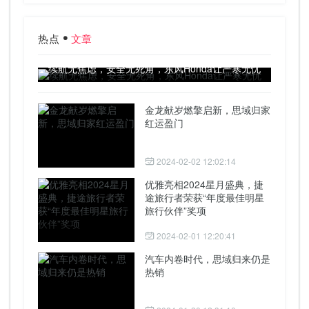
热点
文章
续航无焦虑，安全无死角，东风Honda让严寒无忧
金龙献岁燃擎启新，思域归家
红运盈门
2024-02-02 12:02:14
优雅亮相2024星月盛典，捷
途旅行者荣获“年度最佳明星
旅行伙伴”奖项
2024-02-01 12:20:41
汽车内卷时代，思域归来仍是
热销