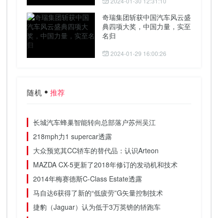
2024-01-30 12:31:10
奇瑞集团斩获中国汽车风云盛
典四项大奖，中国力量，实至
名归
2024-01-29 16:00:26
随机
推荐
长城汽车蜂巢智能转向总部落户苏州吴江
218mph力1 supercar透露
大众预览其CC轿车的替代品：认识Arteon
MAZDA CX-5更新了2018年修订的发动机和技术
2014年梅赛德斯C-Class Estate透露
马自达6获得了新的“低疲劳”G矢量控制技术
捷豹（Jaguar）认为低于3万英镑的轿跑车