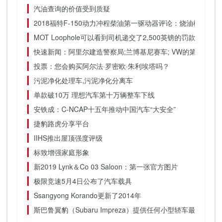
汽油查询的价值受到质疑
2018福特F-150动力冲程柴油第一驱动器评论：烧油桃
MOT Loophole可以看到司机递交了2,500英镑的罚款和罚款
快速新闻：阿里尔建造警察局;兰博基尼赛车; VW的第一个XL
投票：您会购买阿尔法·罗密欧·朱利埃塔吗？
污泥净化处理车,污泥净化分离车
单款破10万 理想汽车第十万辆整车下线
安铁成：C-NCAP十五年推动中国汽车“大安全”
捷豹路虎分享平台
IIHS推出屋顶强度评级
标致增强家庭形象
新2019 Lynk＆Co 03 Saloon：第一张官方图片
极限竞速5月4日公布了汽车载具
Ssangyong Korando更新了2014年
斯巴鲁翼豹（Subaru Impreza）提供任何小型轿车最热的年