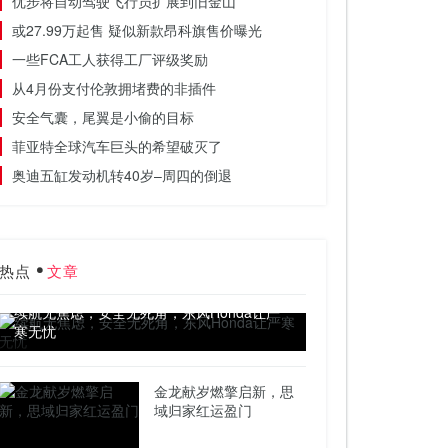
优步将自动驾驶飞行员扩展到旧金山
或27.99万起售 疑似新款昂科旗售价曝光
一些FCA工人获得工厂评级奖励
从4月份支付伦敦拥堵费的非插件
安全气囊，尾翼是小偷的目标
菲亚特全球汽车巨头的希望破灭了
奥迪五缸发动机转40岁–周四的倒退
热点
文章
续航无焦虑，安全无死角，东风Honda让严
寒无忧
金龙献岁燃擎启新，思
域归家红运盈门