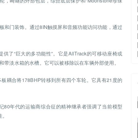
9英寸合金轮，崎岖的外部包层，综合底层保护和“Moonstone珍珠
板和门装饰。通过8IN触摸屏和音频功能访问功能，通过
提供了“巨大的多功能性”。它是AllTrack的可移动座椅或
和带淡水箱的水槽。它可以被移除以在车辆外部使用。
ex多板耦合将178BHP转移到所有四个车轮。它具有21度的
，来自20世纪80年代的运输商综合征的精神继承者强调了当前模型
性。