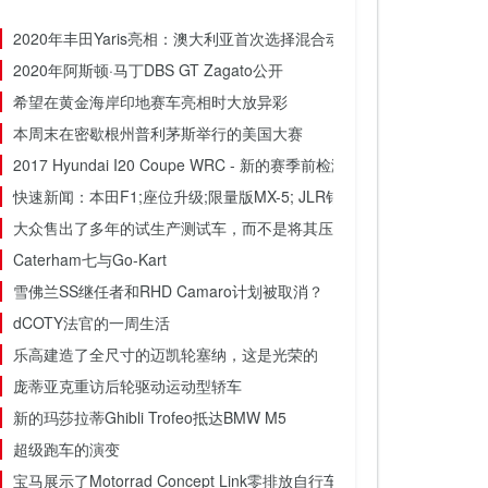
2020年丰田Yaris亮相：澳大利亚首次选择混合动力
2020年阿斯顿·马丁DBS GT Zagato公开
希望在黄金海岸印地赛车亮相时大放异彩
本周末在密歇根州普利茅斯举行的美国大赛
2017 Hyundai I20 Coupe WRC - 新的赛季前检测照片
快速新闻：本田F1;座位升级;限量版MX-5; JLR销售攀登; Mokka生产
大众售出了多年的试生产测试车，而不是将其压碎
Caterham七与Go-Kart
雪佛兰SS继任者和RHD Camaro计划被取消？
dCOTY法官的一周生活
乐高建造了全尺寸的迈凯轮塞纳，这是光荣的
庞蒂亚克重访后轮驱动运动型轿车
新的玛莎拉蒂Ghibli Trofeo抵达BMW M5
超级跑车的演变
宝马展示了Motorrad Concept Link零排放自行车