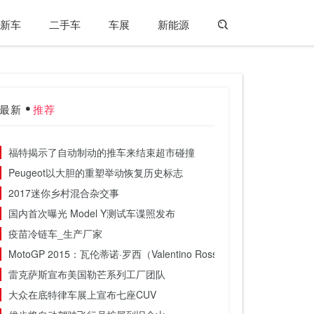
新车
二手车
车展
新能源
最新
推荐
福特揭示了自动制动的推车来结束超市碰撞
Peugeot以大胆的重塑举动恢复历史标志
2017迷你乡村混合杂交事
国内首次曝光 Model Y测试车谍照发布
疫苗冷链车_生产厂家
MotoGP 2015：瓦伦蒂诺·罗西（Valentino Rossi）赢得荷兰大奖赛
雷克萨斯宣布美国勒芒系列工厂团队
大众在底特律车展上宣布七座CUV