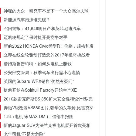
神秘的大众，研究车不是下一个大众高尔夫球
新能源汽车泡沫谁先破？
召回警报：41,649辆日产和英菲尼迪汽车
迈凯轮规定了保时捷开曼竞争对手
新的2022 HONDA Civic类型R：价格，规格和发布日期
立即在线全轮驱动打造您的2017年道奇挑战者
詹姆斯鲁普珀特：如何从电机上赚钱
公安部交管局：秋季驾车出行需小心谨慎
英国的Subaru WRX销售“仍然有疑问”
捷豹开始在Solihull Factory开始生产XE
2016款雷克萨斯ES 350扩大安全性和设计感-完整照片
奔驰V级改装VS880图片,奢华的头等舱,比雷克萨斯LM香,价格更低
1.5L+电机 宋MAX DM-i工信部申报图
新的Jaguar SUV为法兰克福电机展开首次亮相
老年司机“不是大危险”