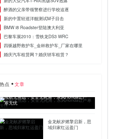
新的大众汽车T-Roc黑版SUV透露
醉酒的父亲带领警察进行学校追逐
新的中置轻巡洋舰测试M子目击
BMW i8 Roadster登陆澳大利亚
巴黎车展2010：雪铁龙DS3 WRC
四驱越野救护车_金杯救护车_厂家在哪里
婚庆汽车租赁网？婚庆轿车租赁？
热点
文章
续航无焦虑，安全无死角，东风Honda让严
寒无忧
金龙献岁燃擎启新，思
域归家红运盈门