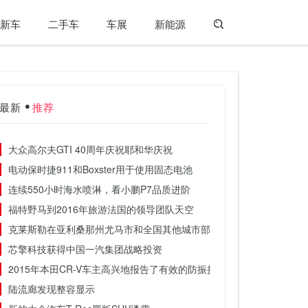
新车
二手车
车展
新能源
最新
推荐
大众高尔夫GTI 40周年庆祝耶和华庆祝
电动保时捷911和Boxster用于使用固态电池
连续550小时海水喷淋，看小鹏P7品质进阶
福特野马到2016年旅游法国的领导团队天空
克莱斯勒在亚利桑那州尤马市和全国其他城市部署插电式混合动力小型
芯擎科技获得中国一汽集团战略投资
2015年本田CR-V车主高兴地报告了有效的防振措施
陆流廊发现整容显示