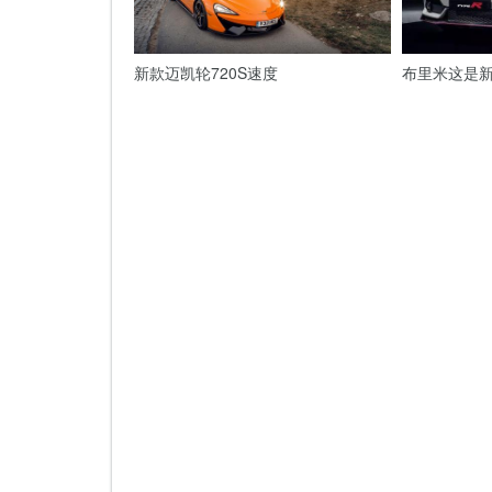
新款迈凯轮720S速度
布里米这是新的