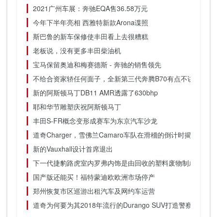
2021广州车展：奔驰EQA售36.58万元
今年下半年亮相 西雅特新款Arona谍照
斯巴鲁的新车保修使丰田看上去很糟糕
老板说，没有更多丰田柴油机
宝马保留奥迪和梅赛德斯 - 奔驰的销售领先
不给合资家轿任何面子，全新第三代奔腾B70有点不讲武德
新的阿斯顿马丁DB11 AMR透露了630bhp
耶和华节雕塑庆祝阿斯顿马丁
丰田S-FR概念变形成赛车为东京汽车沙龙
道奇Charger，雪佛兰Camaro车队在滑稽的倒计时揭幕战中
新的Vauxhall设计首席退出
下一代捷豹路虎室内罗弗内饰是由回收的塑料废物制成的
国产版还能买！福特蒙迪欧欧洲市场停产
郑州恢复市区巡游出租汽车及网约车运营
道奇为何要为其2018年流行的Durango SUV打造警察版本