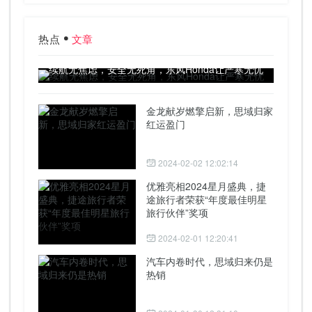
热点
文章
续航无焦虑，安全无死角，东风Honda让严寒无忧
金龙献岁燃擎启新，思域归家
红运盈门
2024-02-02 12:02:14
优雅亮相2024星月盛典，捷
途旅行者荣获“年度最佳明星
旅行伙伴”奖项
2024-02-01 12:20:41
汽车内卷时代，思域归来仍是
热销