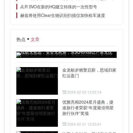
JLR SVO在新的HQ建立特殊的一次性型号
赫兹将使用Clear生物识别扫描仪加快租车速度
热点
文章
续航无焦虑，安全无死角，东风Honda让严寒无忧
金龙献岁燃擎启新，思域归家
红运盈门
2024-02-02 12:02:14
优雅亮相2024星月盛典，捷
途旅行者荣获“年度最佳明星
旅行伙伴”奖项
2024-02-01 12:20:41