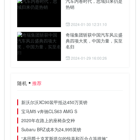
汽车内卷时代，思域归来仍是
热销
2024-01-30 12:31:10
奇瑞集团斩获中国汽车风云盛
典四项大奖，中国力量，实至
名归
2024-01-29 16:00:26
随机
推荐
新沃尔沃XC90装甲抵达450万英镑
宝马M5 v奔驰CLS63 AMG S
2020年在路上的座椅杂交种
Subaru BRZ成本为24,995英镑
“本田爵士克罗斯塔尔的惊喜和百合点等措施”