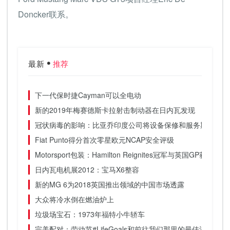
Doncker联系。
最新
推荐
下一代保时捷Cayman可以全电动
新的2019年梅赛德斯卡拉射击制动器在日内瓦发现
冠状病毒的影响：比亚乔印度公司将设备保修和服务期限延长
Fiat Punto得分首次零星欧元NCAP安全评级
Motorsport包装：Hamilton Reignites冠军与英国GP获胜
日内瓦电机展2012：宝马X6整容
新的MG 6为2018英国推出领域的中国市场透露
大众将冷水倒在燃油炉上
垃圾场宝石：1973年福特小牛轿车
完美配对：劳动节#LifeGoals和前往我们那里的最佳汽车