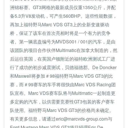
洲锦标赛。GT3网格的最新成员仅重1350公斤，并配
备5.3升V8发动机，可产生560BHP。这些性能数据，
再加上福特野马Marc VDS GT3上的全新变速驱动
桥，保证了该车在首次亮相时将是一个有力的竞争
者。第一辆底盘编号为MVDS001 / 001的汽车，是由
该团队的项目合作伙伴Multimatic在加拿大制造的，然
后运往英国，在英国卢顿附近的福特欧洲测试工厂进
行了成功的初步减震测试，贝德福德郡。De Doncker
和Maxwell将参加＃98福特野马Marc VDS GT3的比
赛，而＃99赛车的车手将很快由Marc VDS Racing团
队宣布。Marc VDS赛车队将与Multimatic一起制造更
多定购的汽车，以供需要竞赛性GT3包装的客户赛车
队使用。福特野马Marc VDS GT3的价格尚未确定。
有关更多信息，请通过
eric@marcvds-group.com
与
Ford Mustang Marc VDS GT3项目经理Eric De