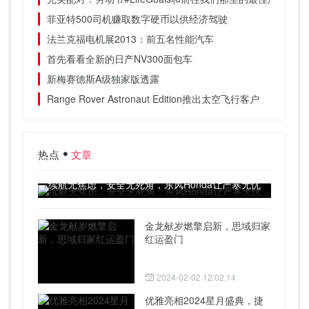
菲亚特500司机赚取数字硬币以供经济驾驶
法兰克福电机展2013：前五名性能汽车
首先看看全新的日产NV300面包车
新梅赛德斯A级独家版透露
Range Rover Astronaut Edition推出太空飞行客户
热点
文章
续航无焦虑，安全无死角，东风Honda让严寒无忧
金龙献岁燃擎启新，思域归家
红运盈门
2024-02-02 12:02:14
优雅亮相2024星月盛典，捷