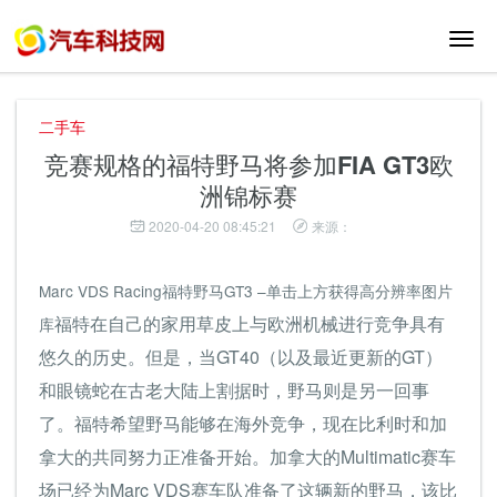
切
换
导
航
二手车
竞赛规格的福特野马将参加FIA GT3欧
洲锦标赛
2020-04-20 08:45:21
来源：
Marc VDS Racing福特野马GT3 –单击上方获得高分辨率图片
福特在自己的家用草皮上与欧洲机械进行竞争具有
库
悠久的历史。但是，当GT40（以及最近更新的GT）
和眼镜蛇在古老大陆上割据时，野马则是另一回事
了。福特希望野马能够在海外竞争，现在比利时和加
拿大的共同努力正准备开始。加拿大的Multimatic赛车
场已经为Marc VDS赛车队准备了这辆新的野马，该比