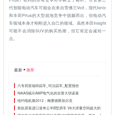
代智能电动汽车可能会在来自雪佛兰Volt，现代Ionic
和丰田Prius的大型就地竞争中脱颖而出，但电动汽
车领域本身才刚刚进入自己的领域。虽然本田Insight
可能不会消除SUV的购买热潮，但它肯定会减轻一
点。
最新
推荐
六专四室福特囚车_司法囚车_配置报价
NAIAS揭示AMP电气化的吉普大切诺基
纽约电机展2012：梅赛德斯加尔克
新款原装进口道奇公羊B型房车 V6大排量空间超大的商旅两