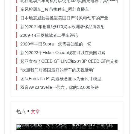
现在电动汽车司机可以使用400英国充电器，其中一个应用程
东风检测车_ 疫苗接种车_网红直播车
日本地震威胁要推迟美国日产聆风电动车的产量
新的2021年创世纪G70揭示欧洲奢侈品牌发射
2009-14三菱挑战者二手车评论
2020年丰田Supra：您需要知道的一切
新的2022个Fisker Ocean现在可以在美国订购
起亚宣布了CEED GT-LINE和201BP CEED GT的定价
“欢迎我们对英国最好的新车的庆祝活动”
团队Fordzilla P1高速概念显示为全尺寸模型
双音vw caravelle一代六，你的52,000英镑
热点
文章
续航无焦虑，安全无死角，东风Honda让严寒无忧