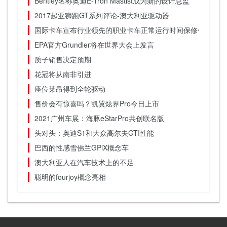
Bentley名称奥迪E-Tron Mastist成为新的设计总监
2017起亚狮跑GT系列评论-澳大利亚驱动器
国际卡车宣布行业领先的职业卡车正常运行时间保修包
EPA官方Grundler将在世界大会上发言
质子销售决定预期
花冠将从南非引进
座位莱昂得到全轮驱动
售价会有惊喜吗？凯翼炫界Pro今日上市
2021广州车展：海豚eStarPro共创联名版
头对头：奥迪S1和大众高尔夫GTI性能
巴西的性感雪佛兰GPiX概念车
澳大利亚人在汽车技术上的不足
聪明的fourjoy概念亮相