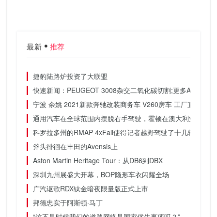
最新
推荐
捷豹陆路炉投资了大联盟
快速新闻：PEUGEOT 3008杂交二氧化碳切割;更多AWD Jag
宁波 余姚 2021新款奔驰改装商务车 V260房车 工厂直销报价 
通用汽车在全球范围内摆脱右手驾驶，霍顿在澳大利亚裁员
科罗拉多州的RMAP 4xFall使得记者越野驾驶了十几辆新车
斧头徘徊在丰田的Avensis上
Aston Martin Heritage Tour：从DB6到DBX
深圳九州展盛大开幕，BOP隐形车衣闪耀全场
广汽讴歌RDX钛金暗夜限量版正式上市
邦德忠实于阿斯顿·马丁
“这不是时候我们的道路网络是国家优先事项吗？”