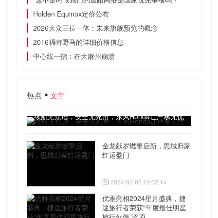
Holden Equinox定价公布
2026大众三位一体：未来旗舰预览的概念
2016福特野马的详细价格信息
中心线一指：在大麻州崩溃
热点
文章
续航无焦虑，安全无死角，东风Honda让严寒无忧
金龙献岁燃擎启新，思域归家
红运盈门
2024-02-02 12:02:14
优雅亮相2024星月盛典，捷
途旅行者荣获“年度最佳明星
旅行伙伴”奖项