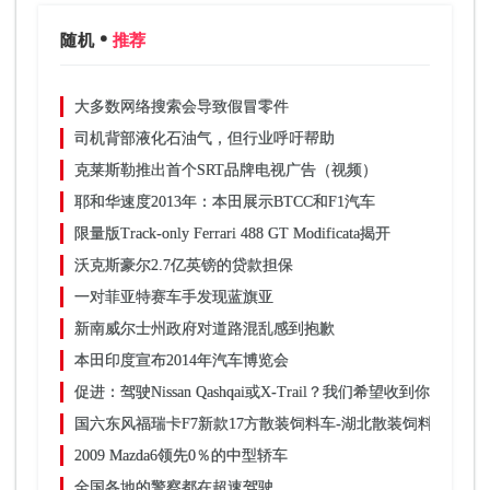
随机
推荐
大多数网络搜索会导致假冒零件
司机背部液化石油气，但行业呼吁帮助
克莱斯勒推出首个SRT品牌电视广告（视频）
耶和华速度2013年：本田展示BTCC和F1汽车
限量版Track-only Ferrari 488 GT Modificata揭开
沃克斯豪尔2.7亿英镑的贷款担保
一对菲亚特赛车手发现蓝旗亚
新南威尔士州政府对道路混乱感到抱歉
本田印度宣布2014年汽车博览会
促进：驾驶Nissan Qashqai或X-Trail？我们希望收到你的来信
国六东风福瑞卡F7新款17方散装饲料车-湖北散装饲料运输车
2009 Mazda6领先0％的中型轿车
全国各地的警察都在超速驾驶