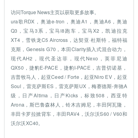
访问Torque News主页以获取更多故事。
ura歌RDX，奥迪e-tron，奥迪A1，奥迪A6，奥迪
Q3，宝马3系，宝马i8跑车，宝马X2，凯迪拉克
XT4，雪铁龙C5 Aircross，达契亚·杜斯特，福特福
克斯，Genesis G70，本田Clarity插入式混合动力，
现代AH2，现代圣达菲，现代Nexo，英菲尼迪
QX50，捷豹E-PACE，捷豹I-PACE，吉普切诺基，
吉普牧马人，起亚Ceed / Forte，起亚Niro EV，起亚
Soul，雷克萨斯ES，雷克萨斯UX，梅赛德斯-奔驰A
级，日产Altima，日产Kicks，标致508，西亚特
Arona，斯巴鲁森林人，铃木吉姆尼，丰田阿瓦隆，
丰田卡罗拉掀背车，丰田RAV4，沃尔沃S60 / V60和
沃尔沃XC40。