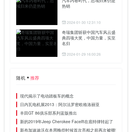
汽车内卷时代，思域归来仍是
热销
2024-01-30 12:31:10
奇瑞集团斩获中国汽车风云盛
典四项大奖，中国力量，实至
名归
2024-01-29 16:00:26
随机
推荐
现代揭示了电动踏板车的概念
日内瓦电机展2013：阿尔法罗密欧格洛丽亚
丰田GT 86俱乐部系列蓝版推出
新的2019年Jeep Cherokee Facelft在底特律转起了
新布加迪迪沃在本周晚些时候首次亮相之前再次被嘲笑