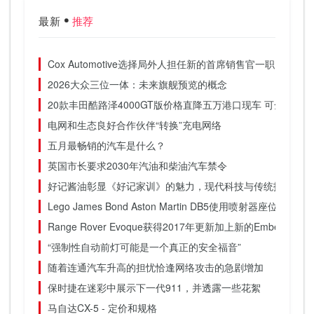
最新
推荐
Cox Automotive选择局外人担任新的首席销售官一职
2026大众三位一体：未来旗舰预览的概念
20款丰田酷路泽4000GT版价格直降五万港口现车 可全国分期
电网和生态良好合作伙伴“转换”充电网络
五月最畅销的汽车是什么？
英国市长要求2030年汽油和柴油汽车禁令
好记酱油彰显《好记家训》的魅力，现代科技与传统技术的美
Lego James Bond Aston Martin DB5使用喷射器座位发射
Range Rover Evoque获得2017年更新加上新的Ember Editio
“强制性自动前灯可能是一个真正的安全福音”
随着连通汽车升高的担忧恰逢网络攻击的急剧增加
保时捷在迷彩中展示下一代911，并透露一些花絮
马自达CX-5 - 定价和规格