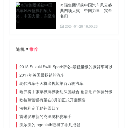
奇瑞集团斩获中国汽车风云盛
典四项大奖，中国力量，实至
名归
2024-01-29 16:00:26
随机
推荐
2018 Suzuki Swift Sport评论–最轻量级的掀背车可以与新款F
2017年英国最畅销的汽车
现代汽车今天将出售其第百万辆汽车
哈弗携手张家界跨界驱动深度融合 创新用户体验升级
欧拉芭蕾猫有望在3月初正式开启预售
法拉利定于勒芒回归？
雷诺发布新的克里奥杯赛车手
沃尔沃的Ingenlath取得了非凡成就