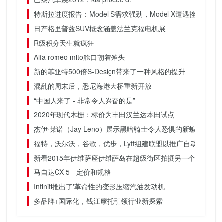
特斯拉进度报告：Model S需求强劲，Model X遭遇挫折
日产格里普兹SUV概念涵盖法兰克福电机展
R级积分天生就疯狂
Alfa romeo mito舱口朝着斧头
新的菲亚特500倍S-Design带来了一种风格的提升
混乱的周末后，悉尼海港大桥重新开放
“中国人来了 - 非常令人兴奋的是”
2020年现代木栅：标价为丰田汉兰达本田试点
杰伊·莱诺（Jay Leno）展示黑暗骑士令人恐惧的新蝙蝠车
福特，沃尔沃，谷歌，优步，Lyft组建联盟以推广自动驾驶汽
新看2015年伊维萨座伊维萨岛在超级街区拍摄另一个裂缝
马自达CX-5 - 定价和规格
Infiniti推出了'革命性的变形压缩汽油发动机
多品牌+国际化，钱江摩托引领行业新探索