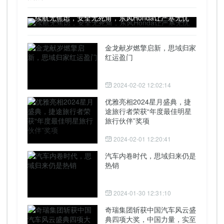
续航无焦虑，安全无死角，东风Honda让严寒无忧
金龙献岁燃擎启新，思域归家
红运盈门
2024-02-02 12:02:14
优雅亮相2024星月盛典，捷
途旅行者荣获“年度最佳明星
旅行伙伴”奖项
2024-02-01 12:20:41
汽车内卷时代，思域归来仍是
热销
2024-01-30 12:31:10
奇瑞集团斩获中国汽车风云盛
典四项大奖，中国力量，实至