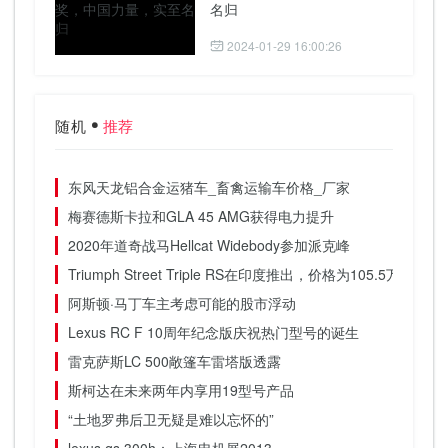
名归
2024-01-29 16:00:26
随机
推荐
东风天龙铝合金运猪车_畜禽运输车价格_厂家
梅赛德斯卡拉和GLA 45 AMG获得电力提升
2020年道奇战马Hellcat Widebody参加派克峰
Triumph Street Triple RS在印度推出，价格为105.5万卢比
阿斯顿·马丁车主考虑可能的股市浮动
Lexus RC F 10周年纪念版庆祝热门型号的诞生
雷克萨斯LC 500敞篷车雷塔版透露
斯柯达在未来两年内享用19型号产品
“土地罗弗后卫无疑是难以忘怀的”
lexus gs 300h：上海电机展2013