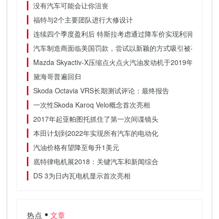
没有汽车可能会让你沮丧
福特与2个主要团队进行大修设计
连续四个季度盈利后 特斯拉考虑通过降车价实现利润进一步
汽车制造商面临美国罚款，尝试以新颖的方式吸引被召回车辆
Mazda Skyactiv-X压缩点火点火汽油发动机于2019年
黛海哥普遍回归
Skoda Octavia VRS长期测试评论：最终报告
一次性Skoda Karoq Velo概念首次亮相
2017年起亚帕图托抓住了第一次间谍镜头
本田计划到2022年实现所有汽车的电动化
汽油价格有望降至每升1美元
底特律电机展2018：关键汽车和新闻综合
DS 3为日内瓦电机显示首次亮相
热点
文章