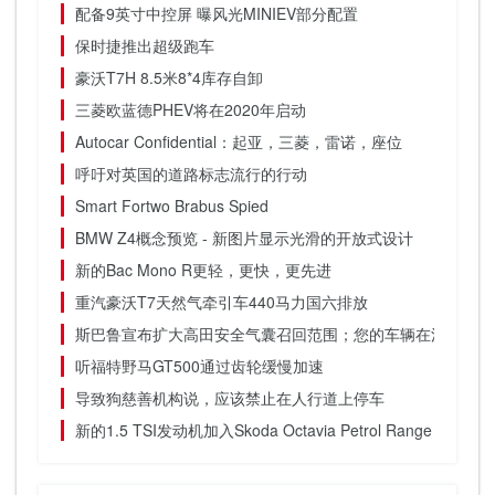
配备9英寸中控屏 曝风光MINIEV部分配置
保时捷推出超级跑车
豪沃T7H 8.5米8*4库存自卸
三菱欧蓝德PHEV将在2020年启动
Autocar Confidential：起亚，三菱，雷诺，座位
呼吁对英国的道路标志流行的行动
Smart Fortwo Brabus Spied
BMW Z4概念预览 - 新图片显示光滑的开放式设计
新的Bac Mono R更轻，更快，更先进
重汽豪沃T7天然气牵引车440马力国六排放
斯巴鲁宣布扩大高田安全气囊召回范围；您的车辆在清单上吗
听福特野马GT500通过齿轮缓慢加速
导致狗慈善机构说，应该禁止在人行道上停车
新的1.5 TSI发动机加入Skoda Octavia Petrol Range