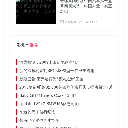
奇瑞集团斩获中国汽车风云盛
典四项大奖，中国力量，实至
名归
2024-01-29 16:00:26
随机
推荐
渲染推测：2009丰田陆地巡洋舰
新的法拉利蒙扎SP1和SP2型号在巴黎透露
新斯巴鲁·莱弗透露为“盛大旅游”庄园
2015捷豹XF以32,300英镑的价格开头，提供超过70MPG
Baby GTI的Tuners Coax 45 HP
Updated 2017 BMW M3休息封面
车迷的周末值得纪念
带有七个座位的小型车