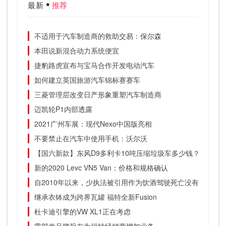
最新
推荐
不适用于汽车制造商的救助交易：保尔森
本田说新混合动力系统便宜
捷豹路虎宣布与宝马合作开发电动汽车
如何建立英国旅游汽车锦标赛赛车
三菱管理层改变日产形象重塑汽车制造商
迈凯轮P1内部透露
2021广州车展：现代Nexo中国版亮相
不要禁止在汽车中使用手机：沃尔沃
【国六新款】东风D9多利卡10吨压缩垃圾车多少钱？性价比
新的2020 Levc VN5 Van：价格和规格确认
自2010年以来，少执法被引用作为饮酒驾驶死亡没有显着下
继承衣钵成为跨界瓦罐 福特全新Fusion
杜卡迪引擎的VW XL1正在考虑