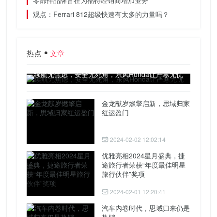
零部件品牌旨在为福特经销商增加业务
观点：Ferrari 812超级快速有太多的力量吗？
热点
文章
续航无焦虑，安全无死角，东风Honda让严寒无忧
金龙献岁燃擎启新，思域归家
红运盈门
2024-02-02 12:02:14
优雅亮相2024星月盛典，捷
途旅行者荣获“年度最佳明星
旅行伙伴”奖项
2024-02-01 12:20:41
汽车内卷时代，思域归来仍是
热销