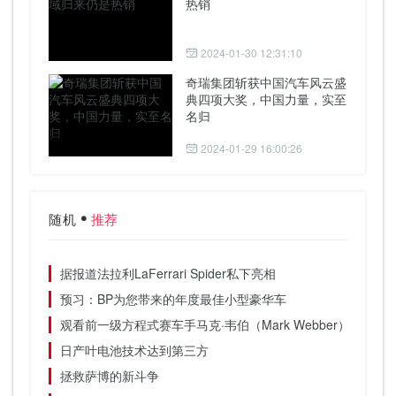
热销
2024-01-30 12:31:10
奇瑞集团斩获中国汽车风云盛
典四项大奖，中国力量，实至
名归
2024-01-29 16:00:26
随机
推荐
据报道法拉利LaFerrari Spider私下亮相
预习：BP为您带来的年度最佳小型豪华车
观看前一级方程式赛车手马克·韦伯（Mark Webber）试镜的“
日产叶电池技术达到第三方
拯救萨博的新斗争