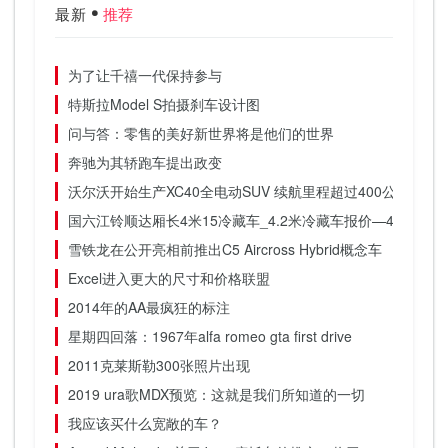
最新
推荐
为了让千禧一代保持参与
特斯拉Model S拍摄刹车设计图
问与答：零售的美好新世界将是他们的世界
奔驰为其轿跑车提出政变
沃尔沃开始生产XC40全电动SUV 续航里程超过400公里
国六江铃顺达厢长4米15冷藏车_4.2米冷藏车报价—4.2米冷
雪铁龙在公开亮相前推出C5 Aircross Hybrid概念车
Excel进入更大的尺寸和价格联盟
2014年的AA最疯狂的标注
星期四回落：1967年alfa romeo gta first drive
2011克莱斯勒300张照片出现
2019 ura歌MDX预览：这就是我们所知道的一切
我应该买什么宽敞的车？