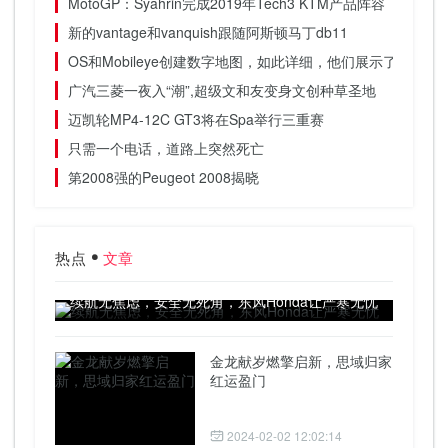
MotoGP：Syahrin完成2019年Tech3 KTM产品阵容
新的vantage和vanquish跟随阿斯顿马丁db11
OS和Mobileye创建数字地图，如此详细，他们展示了Manhole 
广汽三菱一夜入“潮”,超级文和友变身文创种草圣地
迈凯轮MP4-12C GT3将在Spa举行三重赛
只需一个电话，道路上突然死亡
第2008强的Peugeot 2008揭晓
热点
文章
续航无焦虑，安全无死角，东风Honda让严寒无忧
金龙献岁燃擎启新，思域归家
红运盈门
2024-02-02 12:02:14