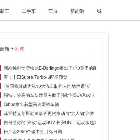
新车
二手车
车展
新能源
最新
推荐
新款纯电动雪铁龙E-Berlingo推出了170英里的距离
看：丰田Supra Turbo-6配乐预览
“英国将其成为第10大汽车制作人的地位紧张”
福特：较高的车队数量有助于强劲的SUV和皮卡需求
Gibbs推出新型高速两栖车辆
菲亚特克莱斯勒董事长再次推动与“大人物”合并
做最懂你的“潮改”运动SUV 长安UNI-T运动版超燃来袭
日产套2050个碳中性目标日期