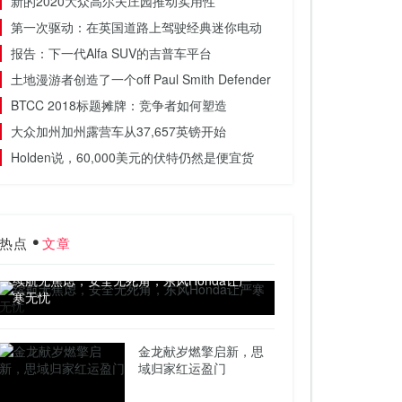
新的2020大众高尔夫庄园推动实用性
第一次驱动：在英国道路上驾驶经典迷你电动
报告：下一代Alfa SUV的吉普车平台
土地漫游者创造了一个off Paul Smith Defender
BTCC 2018标题摊牌：竞争者如何塑造
大众加州加州露营车从37,657英镑开始
Holden说，60,000美元的伏特仍然是便宜货
热点
文章
续航无焦虑，安全无死角，东风Honda让严
寒无忧
金龙献岁燃擎启新，思
域归家红运盈门