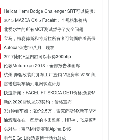
Hellcat Hemi Dodge Challenger SRT可以提供比毒蛇更大的动力
2015 MAZDA CX-5 Facelift：全规格和价格
北爱尔兰的所有MOT测试暂停了安全问题
宝马，梅赛德斯和特斯拉所有者可能面临着高保保险费的风险
Autocar杂志10八月 - 现在
2017捷豹F型四缸可以获得300bhp
伦敦Motorexpo 2013：全部报告和画廊
杭州 奔驰改装商务车工厂直销 V级房车 V260商务车定制升级报价
雷诺启动车辆到电网试点计划
快速新闻：FACELIFT SKODA DETI价格;免费MG6升级; Alfa Romeo
新的2020雪铁龙C3契约：价格宣布
3分钟看车圈：涨价2.5万，雷克萨斯NX新车型不值得买？
油漆现在在一些新的本田雅阁，HR-V，飞度模型上脱落，您应该做什
头对头：宝马M4竞赛和Alpina B4S
电气E.Go Life透露博世动力总成