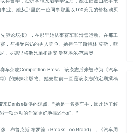
lege）取得哲学，经济学和政治学学位后，她在旧金山纪事报
开始了她的新闻事业。她从那里的一位同事那里以100美元的价格购买
入《纽约先驱论坛报》，在那里她从事赛车和滑雪运动。在那工
赛，与接受采访的男人竞争。她担任了斯特林·莫斯，菲
古尼，罗德里格斯兄弟和胡安·曼努埃尔·范吉奥。
赛车杂志Competition Press，该杂志后来被称为《汽车
车新闻》的姊妹出版物。她去世前一直是该杂志的定期撰稿
其他人带来Denise提供的观点。”“她是一名赛车手，因此她了解
另一项运动的作家更好地描述他们。”
布鲁克斯·布罗德（Brooks Too Broad），《汽车周