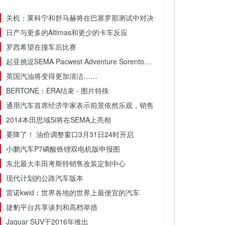
关机：莱科宁和舒马赫将在巴塞罗那测试中对决
日产与更多的Altimas和更少的卡车反应
罗西希望在撞车后比赛
起亚挑逗SEMA Pacwest Adventure Sorento…
英国汽油将变得更加清洁……
BERTONE：ERA结束 - 图片特殊
通用汽车首席经济学家表示前景依然乐观，销售将保持强劲
2014本田思域Si将在SEMA上亮相
要降了！ 油价调整窗口3月31日24时开启
小鹏汽车P7磷酸铁锂双电机版申报图
东北最大丰田考斯特销售改装定制中心
现代计划的公路汽车版本
雷诺kwid：世界各地的世界上最便宜的汽车
捷豹平台共享谈判和高档举措
Jaguar SUV于2016年推出