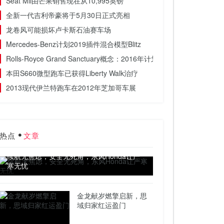
Seat Mii由芒果销售现在从10,995英镑
全新一代吉利帝豪将于5月30日正式亮相
龙卷风可能损坏卢卡斯石油赛车场
Mercedes-Benz计划2019插件混合模型Blitz
Rolls-Royce Grand Sanctuary概念：2016年计划的四项设计研究之一
本田S660微型跑车已获得Liberty Walk治疗
2013现代伊兰特跑车在2012年芝加哥车展
热点
文章
续航无焦虑，安全无死角，东风Honda让严
寒无忧
金龙献岁燃擎启新，思
域归家红运盈门