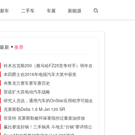
新车
二手车
车展
新能源
最新
推荐
铃木吉克斯250（雅马哈FZ25竞争对手）明年在印度推出
本田爵士在2016年电报汽车大奖中获奖
布鲁克兰赛车赛车赛历史
雷诺扩大其电动汽车战略
研究人员说，通用汽车的OnStar应用程序可能会被黑客入侵
克莱斯勒Delta 1.6 M-Jet 120 SR
菲亚特·克莱斯勒被环保署指控过量柴油排放
赢比赛送好锅！三禾锅具 斗地主“分锅”赛详情公布！