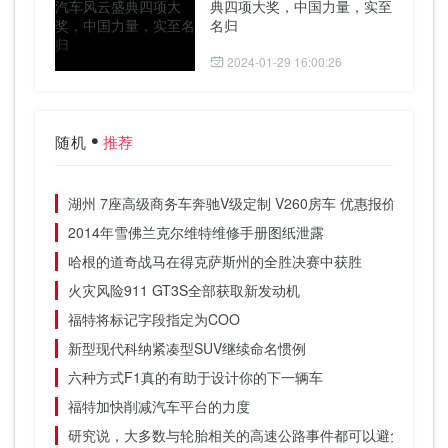
典四项大奖，中国力量，实至
名归
2024-01-29 16:00:26
随机
推荐
湖州 7座高级商务车奔驰V级定制 V260房车 优惠报价直降5-2
2014年雪佛兰克尔维特维修手册图纸泄露
哈根的道奇战马在得克萨斯州的全胜决赛中获胜
火灾风险911 GT3S全部获取新发动机
福特将标记字段指定为COO
新型现代科纳紧凑型SUV继续命名惯例
六种方式F1真的有助于设计你的下一辆车
福特加快削减汽车平台的力度
研究说，大多数与轮胎相关的高速公路事件都可以避免