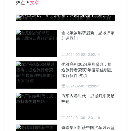
热点
文章
续航无焦虑，安全无死角，东风Honda让严寒无忧
金龙献岁燃擎启新，思域归家
红运盈门
2024-02-02 12:02:14
优雅亮相2024星月盛典，捷
途旅行者荣获“年度最佳明星
旅行伙伴”奖项
2024-02-01 12:20:41
汽车内卷时代，思域归来仍是
热销
2024-01-30 12:31:10
奇瑞集团斩获中国汽车风云盛