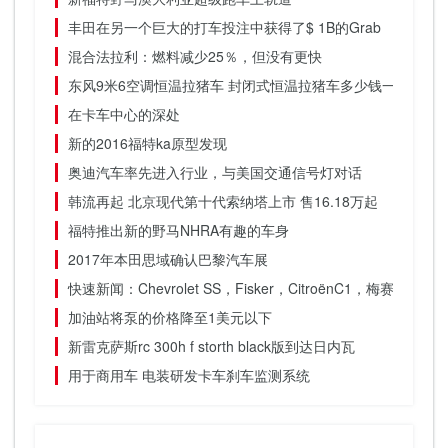
丰田在另一个巨大的打车投注中获得了$ 1B的Grab
混合法拉利：燃料减少25％，但没有更快
东风9米6空调恒温拉猪车 封闭式恒温拉猪车多少钱一辆
在卡车中心的深处
新的2016福特ka原型发现
奥迪汽车率先进入行业，与美国交通信号灯对话
韩流再起 北京现代第十代索纳塔上市 售16.18万起
福特推出新的野马NHRA有趣的车身
2017年本田思域确认巴黎汽车展
快速新闻：Chevrolet SS，Fisker，CitroënC1，梅赛德斯S级
加油站将泵的价格降至1美元以下
新雷克萨斯rc 300h f storth black版到达日内瓦
用于商用车 电装研发卡车刹车监测系统