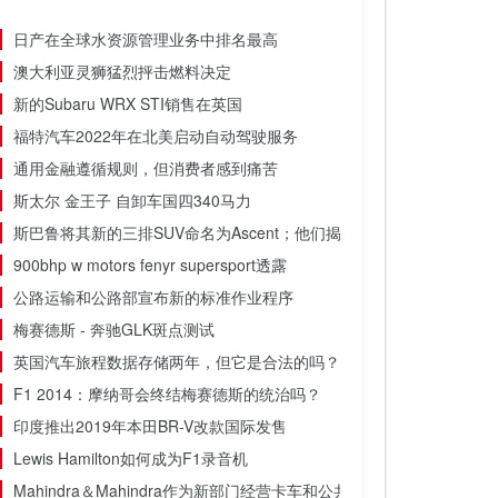
日产在全球水资源管理业务中排名最高
澳大利亚灵狮猛烈抨击燃料决定
新的Subaru WRX STI销售在英国
福特汽车2022年在北美启动自动驾驶服务
通用金融遵循规则，但消费者感到痛苦
斯太尔 金王子 自卸车国四340马力
斯巴鲁将其新的三排SUV命名为Ascent；他们揭示了3个其他关键细节[Full 
900bhp w motors fenyr supersport透露
公路运输和公路部宣布新的标准作业程序
梅赛德斯 - 奔驰GLK斑点测试
英国汽车旅程数据存储两年，但它是合法的吗？
F1 2014：摩纳哥会终结梅赛德斯的统治吗？
印度推出2019年本田BR-V改款国际发售
Lewis Hamilton如何成为F1录音机
Mahindra＆Mahindra作为新部门经营卡车和公共汽车业务