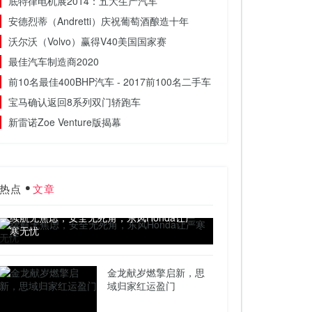
底特律电机展2014：五大生产汽车
安德烈蒂（Andretti）庆祝葡萄酒酿造十年
沃尔沃（Volvo）赢得V40美国国家赛
最佳汽车制造商2020
前10名最佳400BHP汽车 - 2017前100名二手车
宝马确认返回8系列双门轿跑车
新雷诺Zoe Venture版揭幕
热点
文章
续航无焦虑，安全无死角，东风Honda让严
寒无忧
金龙献岁燃擎启新，思
域归家红运盈门