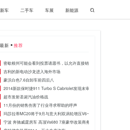
新车
二手车
车展
新能源
最新
推荐
密歇根州可能会看到投票请愿书，以允许直接销售车辆
吉利的新电动沙龙进入海外市场
豪沃白色7.6自卸车前四后八
2014新款保时捷911 Turbo S Cabriolet发现未审视
超市发射圣诞汽油价格战
11月份的销售伤害了行业寻求帮助的呼声
玛莎拉蒂MC20将于9月与意大利双涡轮增压V6一起发布
宁波 奔驰威霆房车 高顶Vs680 7座豪华改装商务车报价 优惠5万起