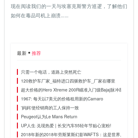
现在阅读我们的一天与埃塞克斯警方巡逻，了解他们
如何在毒品司机上崩溃......
最新
推荐
只需一个电话，道路上突然死亡
120救护车厂家_福特进口四驱救护车_厂家在哪里
超大价格的Hero Xtreme 200R瞄准入门级Bajaj脉冲星
1967: 每天以7美元的价格租用新的Camaro
'妈妈'使经销商的工人保持一致
Peugeot认为Le Mans Return
UP人生·兑现热爱 | 长安汽车55轻年节贴心宠粉!
2018年新的2018年劳斯莱斯幻影WAFTS：这是世界上最好