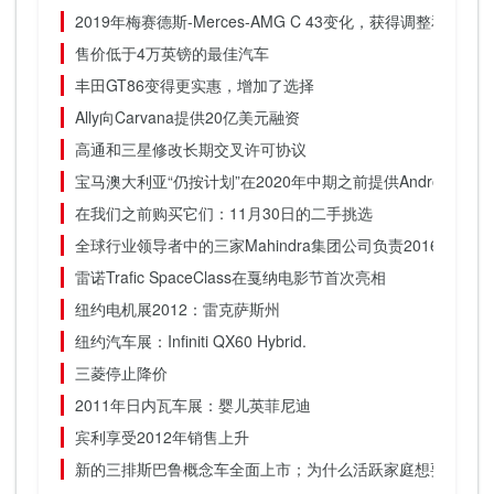
2019年梅赛德斯-Merces-AMG C 43变化，获得调整和数字
售价低于4万英镑的最佳汽车
丰田GT86变得更实惠，增加了选择
Ally向Carvana提供20亿美元融资
高通和三星修改长期交叉许可协议
宝马澳大利亚“仍按计划”在2020年中期之前提供Android Auto
在我们之前购买它们：11月30日的二手挑选
全球行业领导者中的三家Mahindra集团公司负责2016道琼
雷诺Trafic SpaceClass在戛纳电影节首次亮相
纽约电机展2012：雷克萨斯州
纽约汽车展：Infiniti QX60 Hybrid.
三菱停止降价
2011年日内瓦车展：婴儿英菲尼迪
宾利享受2012年销售上升
新的三排斯巴鲁概念车全面上市；为什么活跃家庭想要一个