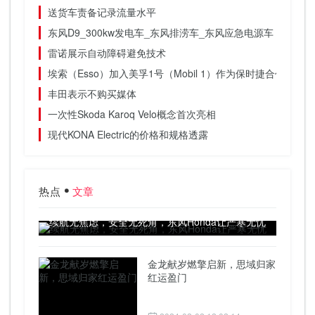
送货车责备记录流量水平
东风D9_300kw发电车_东风排涝车_东风应急电源车
雷诺展示自动障碍避免技术
埃索（Esso）加入美孚1号（Mobil 1）作为保时捷合作伙伴参
丰田表示不购买媒体
一次性Skoda Karoq Velo概念首次亮相
现代KONA Electric的价格和规格透露
热点
文章
续航无焦虑，安全无死角，东风Honda让严寒无忧
金龙献岁燃擎启新，思域归家
红运盈门