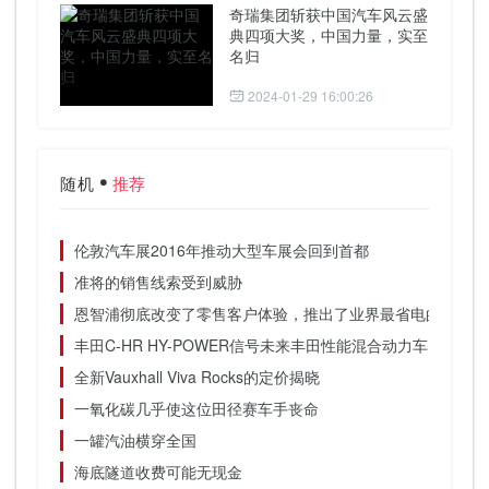
奇瑞集团斩获中国汽车风云盛
典四项大奖，中国力量，实至
名归
2024-01-29 16:00:26
随机
推荐
伦敦汽车展2016年推动大型车展会回到首都
准将的销售线索受到威胁
恩智浦彻底改变了零售客户体验，推出了业界最省电的全球RAI
丰田C-HR HY-POWER信号未来丰田性能混合动力车
全新Vauxhall Viva Rocks的定价揭晓
一氧化碳几乎使这位田径赛车手丧命
一罐汽油横穿全国
海底隧道收费可能无现金