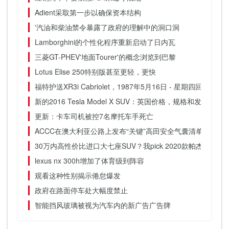
Adient采取第一步以确保资本结构
'汽油和柴油禁令暴露了政府的理解中的洞口洞
Lamborghini的个性化程序重新启动了日内瓦
三菱GT-PHEV'地面Tourer'的概念浏览到巴黎
Lotus Elise 250特别版甚至更轻，更快
福特护送XR3i Cabriolet，1987年5月16日 - 星期四回落
新的2016 Tesla Model X SUV：英国价格，规格和发布日期
更新：卡车司机被控7名摩托车手死亡
ACCC在澳大利亚公路上发布“关键”高田安全气囊清单
30万内高性价比进口大七座SUV？我pick 2020款帕杰罗劲
lexus nx 300h增加了体育级到阵容
观看这种性别揭示倦怠爆发
政府在路面停车处大幅度禁止
智能挡风玻璃被视为汽车内的新广告广告牌