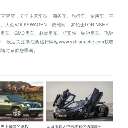
厂直营店，公司主营车型：商务车、旅行车、专用车、平
、大众VOLKSWAGEN、依维柯、罗伦士LORINSER、
欧房车、GMC房车、林肯房车、斯宾特、铂驰房车、飞驰
关注浙江奕信行网站www.yxhfangche.com获取
78随时恭候您垂询。
界上最快的SUV
认识所有人中最稀有的迈凯轮F1