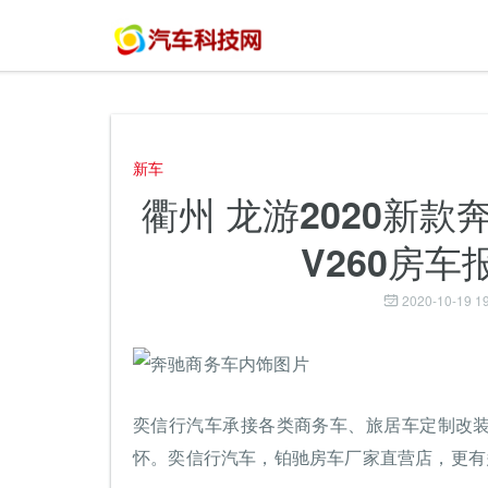
新车
衢州 龙游2020新
V260房车
2020-10-19 19
奕信行汽车承接各类商务车、旅居车定制改
怀。奕信行汽车，铂驰房车厂家直营店，更有