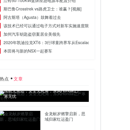
江铃50-100KW蓝牌应急电源车配置介绍
斯巴鲁Crosstrek vs路虎卫士：谁赢？[视频]
阿古斯塔（Agusta）鼓舞着过去
该技术已经可以通过电子方式对新车实施速度限制
加州汽车钥匙盗窃案居全美领先
2020年凯迪拉克XT6：3行球童跨界车从Escalade降级
本田将与新的NSX一起赛车
热点
文章
续航无焦虑，安全无死角，东风Honda让严
寒无忧
金龙献岁燃擎启新，思
域归家红运盈门