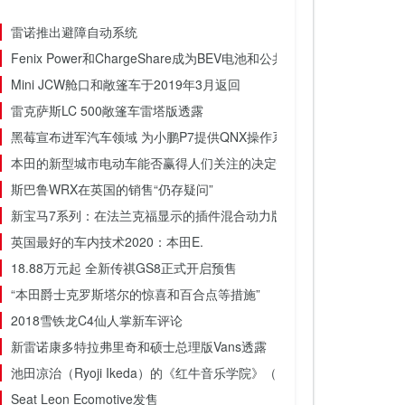
雷诺推出避障自动系统
Fenix Power和ChargeShare成为BEV电池和公共充电选项的改变游
Mini JCW舱口和敞篷车于2019年3月返回
雷克萨斯LC 500敞篷车雷塔版透露
黑莓宣布进军汽车领域 为小鹏P7提供QNX操作系统
本田的新型城市电动车能否赢得人们关注的决定性因素
斯巴鲁WRX在英国的销售“仍存疑问”
新宝马7系列：在法兰克福显示的插件混合动力版本
英国最好的车内技术2020：本田E.
18.88万元起 全新传祺GS8正式开启预售
“本田爵士克罗斯塔尔的惊喜和百合点等措施”
2018雪铁龙C4仙人掌新车评论
新雷诺康多特拉弗里奇和硕士总理版Vans透露
池田凉治（Ryoji Ikeda）的《红牛音乐学院》（A [For 100 Cars]）
Seat Leon Ecomotive发售